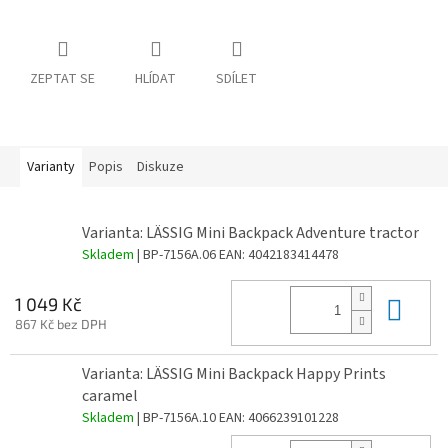
ZEPTAT SE
HLÍDAT
SDÍLET
Varianty
Popis
Diskuze
Varianta: LÄSSIG Mini Backpack Adventure tractor
Skladem
| BP-7156A.06
EAN:
4042183414478
Do 
1 049 Kč
867 Kč bez DPH
Varianta: LÄSSIG Mini Backpack Happy Prints
caramel
Skladem
| BP-7156A.10
EAN:
4066239101228