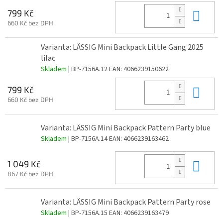
Do 
799 Kč
660 Kč bez DPH
Varianta: LÄSSIG Mini Backpack Little Gang 2025
lilac
Skladem
| BP-7156A.12
EAN:
4066239150622
Do 
799 Kč
660 Kč bez DPH
Varianta: LÄSSIG Mini Backpack Pattern Party blue
Skladem
| BP-7156A.14
EAN:
4066239163462
Do 
1 049 Kč
867 Kč bez DPH
Varianta: LÄSSIG Mini Backpack Pattern Party rose
Skladem
| BP-7156A.15
EAN:
4066239163479