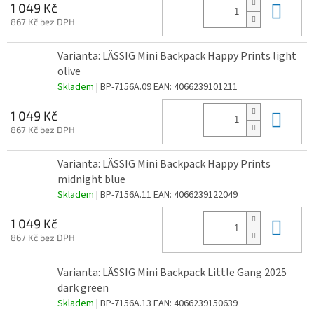
Do 
1 049 Kč
867 Kč bez DPH
Varianta: LÄSSIG Mini Backpack Happy Prints light
olive
Skladem
| BP-7156A.09
EAN:
4066239101211
Do 
1 049 Kč
867 Kč bez DPH
Varianta: LÄSSIG Mini Backpack Happy Prints
midnight blue
Skladem
| BP-7156A.11
EAN:
4066239122049
Do 
1 049 Kč
867 Kč bez DPH
Varianta: LÄSSIG Mini Backpack Little Gang 2025
dark green
Skladem
| BP-7156A.13
EAN:
4066239150639