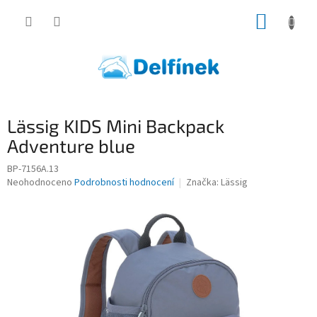
Přejít
NÁKUP
na
obsah
KOŠÍK
Lässig KIDS Mini Backpack
Adventure blue
BP-7156A.13
Průměrné
Neohodnoceno
Podrobnosti hodnocení
Značka:
Lässig
hodnocení
produktu
je
0,0
z
5
hvězdiček.