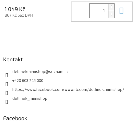
Do 
1 049 Kč
867 Kč bez DPH
Z
á
p
a
Kontakt
t
delfinekmimishop
@
seznam.cz
í
+420 608 225 000
https://www.facebook.com/www.fb.com/delfinek.mimishop/
delfinek_mimishop
Facebook