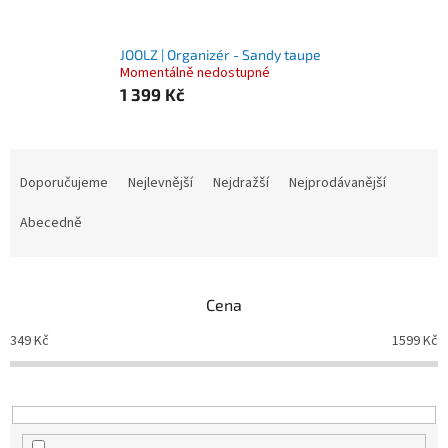
JOOLZ | Organizér - Sandy taupe
Momentálně nedostupné
1 399 Kč
Ř
a
Doporučujeme
Nejlevnější
Nejdražší
Nejprodávanější
z
e
Abecedně
n
í
p
Cena
r
o
349
Kč
1599
Kč
d
u
k
t
ů