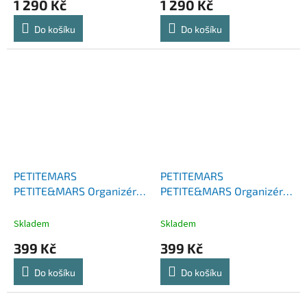
1 290 Kč
1 290 Kč
Do košíku
Do košíku
PETITEMARS
PETITEMARS
PETITE&MARS Organizér
PETITE&MARS Organizér
na kočárek Emma Beige
na kočárek Emma Black
Skladem
Skladem
399 Kč
399 Kč
Do košíku
Do košíku