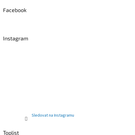
ý
p
Facebook
i
s
u
Instagram
Sledovat na Instagramu
Toplist