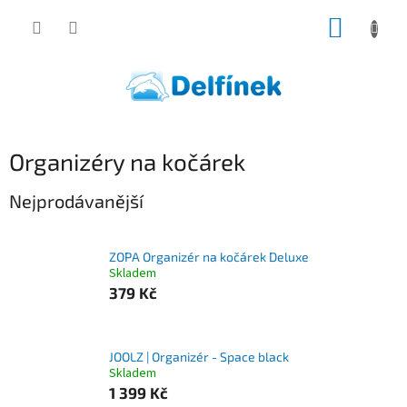
Přejít
NÁKUP
na
obsah
KOŠÍK
Organizéry na kočárek
Nejprodávanější
ZOPA Organizér na kočárek Deluxe
Skladem
379 Kč
JOOLZ | Organizér - Space black
Skladem
1 399 Kč