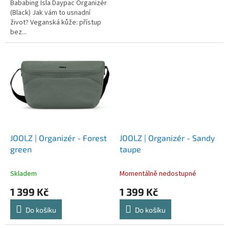
Bababing Isla Daypac Organizér
(Black) Jak vám to usnadní
život? Veganská kůže: přístup
bez...
JOOLZ | Organizér - Forest
JOOLZ | Organizér - Sandy
green
taupe
Skladem
Momentálně nedostupné
1 399 Kč
1 399 Kč
Do košíku
Do košíku