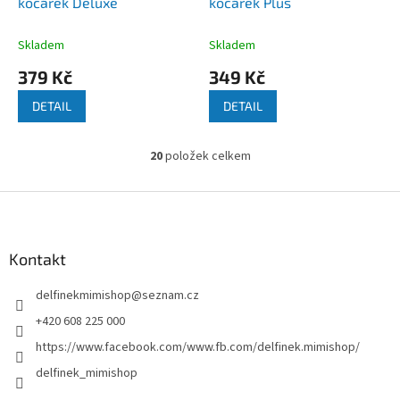
kočárek Deluxe
kočárek Plus
Skladem
Skladem
379 Kč
349 Kč
DETAIL
DETAIL
20
položek celkem
O
v
l
Z
á
á
d
p
a
a
Kontakt
c
t
í
delfinekmimishop
@
seznam.cz
í
p
r
+420 608 225 000
v
https://www.facebook.com/www.fb.com/delfinek.mimishop/
k
y
delfinek_mimishop
v