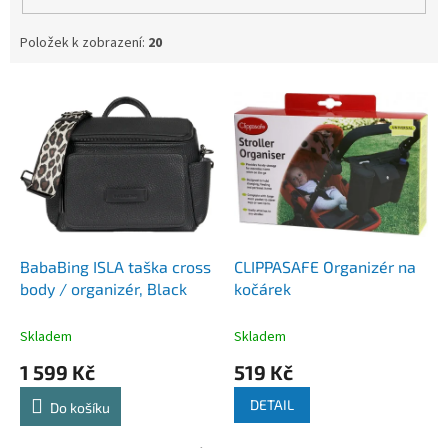
Položek k zobrazení:
20
V
ý
p
i
s
p
r
o
d
BabaBing ISLA taška cross
CLIPPASAFE Organizér na
u
body / organizér, Black
kočárek
k
t
Skladem
Skladem
ů
1 599 Kč
519 Kč
DETAIL
Do košíku