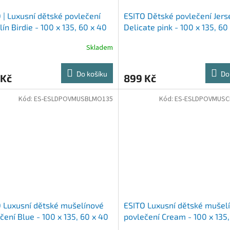
 | Luxusní dětské povlečení
ESITO Dětské povlečení Jers
ín Birdie - 100 x 135, 60 x 40
Delicate pink - 100 x 135, 60
cm
Skladem
Do košíku
Do
 Kč
899 Kč
Kód:
ES-ESLDPOVMUSBLMO135
Kód:
ES-ESLDPOVMUSC
 Luxusní dětské mušelínové
ESITO Luxusní dětské mušel
čení Blue - 100 x 135, 60 x 40
povlečení Cream - 100 x 135,
40 cm