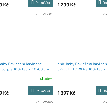
Do košíku
Do
9 Kč
1 299 Kč
Kód:
VT-602
Kó
baby Povlečení bavlněné
enie baby Povlečení bavlně
 purple 100x135 a 40x60 cm
SWEET FLOWERS 100x135 a
cm
Skladem
Do košíku
Do
9 Kč
1 397 Kč
Kód:
VT-889
Kó