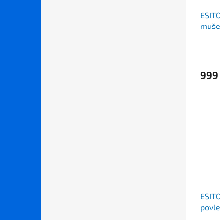
ESITO
mušel
cm
999
ESITO
povle
cm