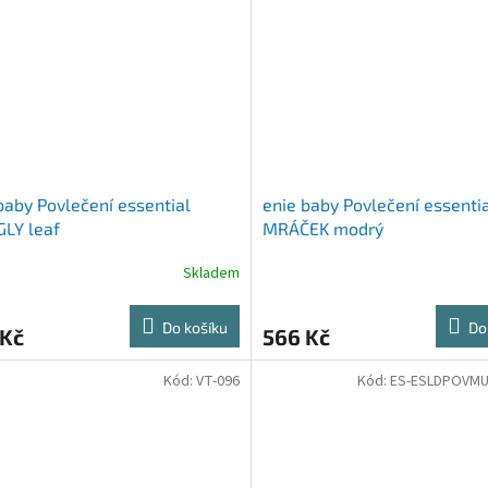
baby Povlečení essential
enie baby Povlečení essenti
LY leaf
MRÁČEK modrý
Skladem
Do košíku
Do
 Kč
566 Kč
Kód:
VT-096
Kód:
ES-ESLDPOVM