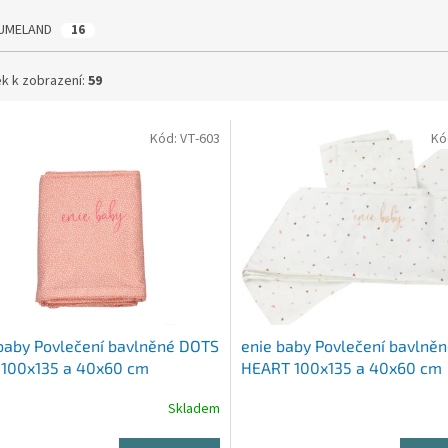
UMELAND
16
k k zobrazení:
59
Kód:
VT-603
Kó
baby Povlečení bavlněné DOTS
enie baby Povlečení bavlně
 100x135 a 40x60 cm
HEART 100x135 a 40x60 cm
Skladem