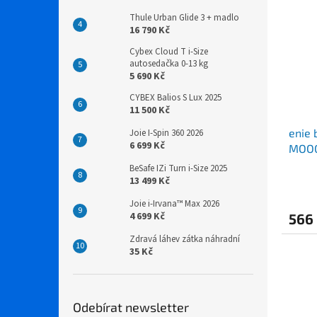
Thule Urban Glide 3 + madlo
16 790 Kč
Cybex Cloud T i-Size
autosedačka 0-13 kg
5 690 Kč
CYBEX Balios S Lux 2025
11 500 Kč
enie 
Joie I-Spin 360 2026
6 699 Kč
MOOG
BeSafe IZi Turn i-Size 2025
13 499 Kč
Joie i-Irvana™ Max 2026
4 699 Kč
566
Zdravá láhev zátka náhradní
35 Kč
Odebírat newsletter