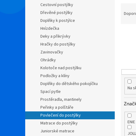
n
Cestovní postýlky
Ř
e
a
Dřevěné postýlky
Dopor
l
z
Doplňky k postýlce
e
Hnízdečka
n
Deky a přikrývky
í
Hračky do postýlky
p
Zavinovačky
r
o
Ohrádky
d
Kolotoče nad postýlku
u
Podložky a klíny
k
Doplňky do dětského pokojíčku
t
Na s
Spací pytle
ů
Prostěradla, mantinely
Znač
Peřinky a polštáře
Povlečení do postýlky
ENIE
Matrace do postýlky
Juniorské matrace
JOL