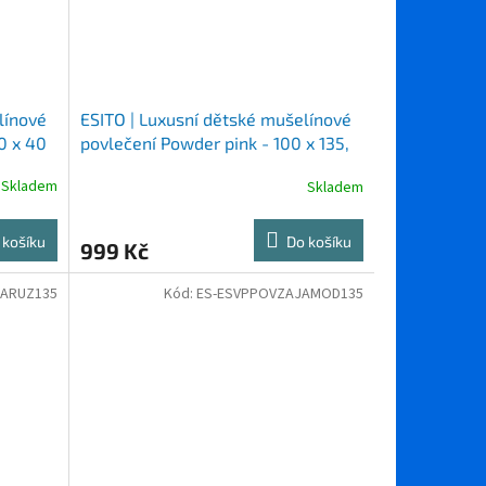
línové
ESITO | Luxusní dětské mušelínové
60 x 40
povlečení Powder pink - 100 x 135,
60 x 40 cm
Skladem
Skladem
 košíku
Do košíku
999 Kč
JARUZ135
Kód:
ES-ESVPPOVZAJAMOD135