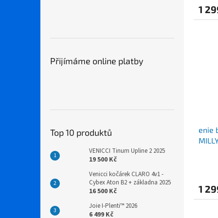
1 29
Přijímáme online platby
enie 
Top 10 produktů
MILLY
VENICCI Tinum Upline 2 2025
19 500 Kč
Venicci kočárek CLARO 4v1 -
Cybex Aton B2 + základna 2025
1 29
16 500 Kč
Joie I-Plenti™ 2026
6 499 Kč