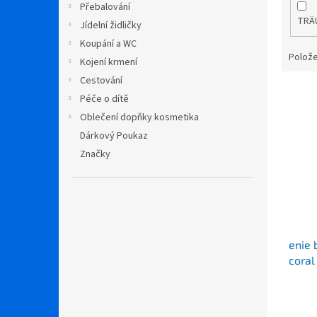
Přebalování
TRÄ
Jídelní židličky
Koupání a WC
Polože
Kojení krmení
Cestování
V
Péče o dítě
ý
Oblečení dopňky kosmetika
p
Dárkový Poukaz
i
s
Značky
p
r
o
d
u
enie 
k
coral
t
ů