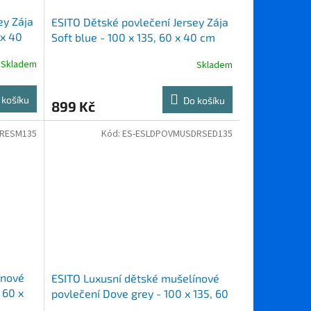
ey Zája
ESITO Dětské povlečení Jersey Zája
 x 40
Soft blue - 100 x 135, 60 x 40 cm
Skladem
Skladem
 košíku
Do košíku
899 Kč
RESM135
Kód:
ES-ESLDPOVMUSDRSED135
ínové
ESITO Luxusní dětské mušelínové
 60 x
povlečení Dove grey - 100 x 135, 60
x 40 cm