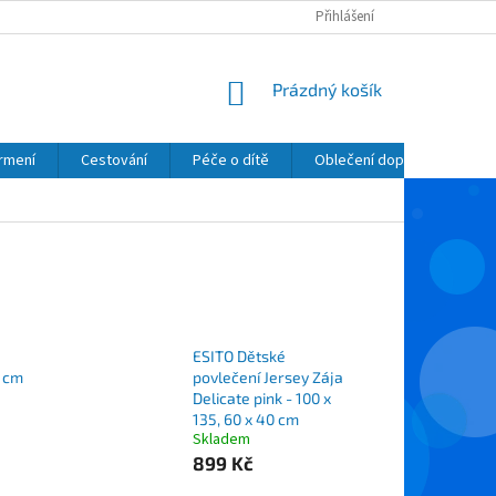
Přihlášení
NÁKUPNÍ
Prázdný košík
KOŠÍK
krmení
Cestování
Péče o dítě
Oblečení dopňky kosmetik
ESITO Dětské
 cm
povlečení Jersey Zája
Delicate pink - 100 x
135, 60 x 40 cm
Skladem
899 Kč