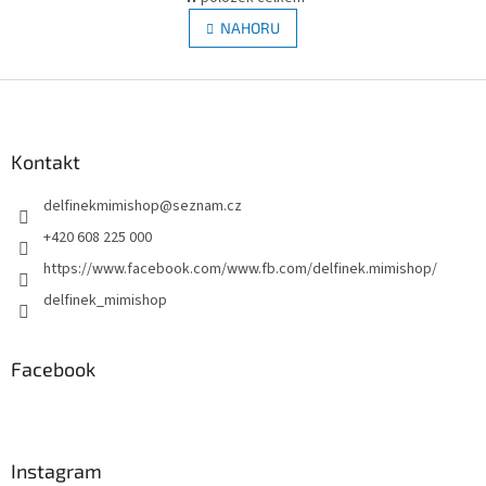
v
á
l
NAHORU
n
á
k
d
o
v
Z
a
á
c
á
n
í
p
í
p
a
Kontakt
r
t
v
delfinekmimishop
@
seznam.cz
í
k
y
+420 608 225 000
v
https://www.facebook.com/www.fb.com/delfinek.mimishop/
ý
p
delfinek_mimishop
i
s
u
Facebook
Instagram