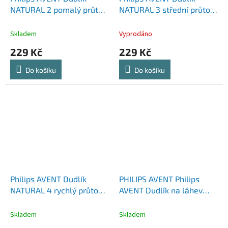
NATURAL 2 pomalý průtok,
NATURAL 3 střední průtok,
2 ks
2 ks
Skladem
Vyprodáno
229 Kč
229 Kč
Do košíku
Do košíku
Philips AVENT Dudlík
PHILIPS AVENT Philips
NATURAL 4 rychlý průtok,
AVENT Dudlík na láhev
2 ks
Anti-colic pomalý průtok
1m+, 2 ks
Skladem
Skladem