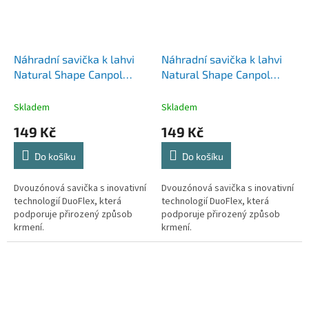
Náhradní savička k lahvi
Náhradní savička k lahvi
Natural Shape Canpol
Natural Shape Canpol
Babies 3m+ 2ks
Babies 6m+ 2ks
Skladem
Skladem
149 Kč
149 Kč
Do košíku
Do košíku
Dvouzónová savička s inovativní
Dvouzónová savička s inovativní
technologií DuoFlex, která
technologií DuoFlex, která
podporuje přirozený způsob
podporuje přirozený způsob
krmení.
krmení.