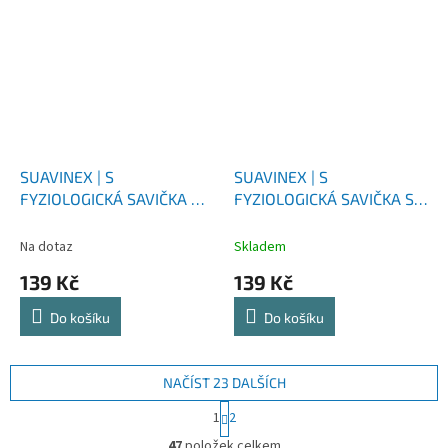
SUAVINEX | S
SUAVINEX | S
FYZIOLOGICKÁ SAVIČKA MF
FYZIOLOGICKÁ SAVIČKA SF
2 ks
2 ks
Na dotaz
Skladem
139 Kč
139 Kč
Do košíku
Do košíku
NAČÍST 23 DALŠÍCH
S
1
2
t
O
r
47
položek celkem