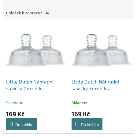
Položek k zobrazení:
47
V
ý
p
i
s
p
r
o
d
Little Dutch Náhradní
Little Dutch Náhradní
u
savičky 0m+ 2 ks
savičky 3m+ 2 ks
k
t
Skladem
Skladem
ů
169 Kč
169 Kč
Do košíku
Do košíku