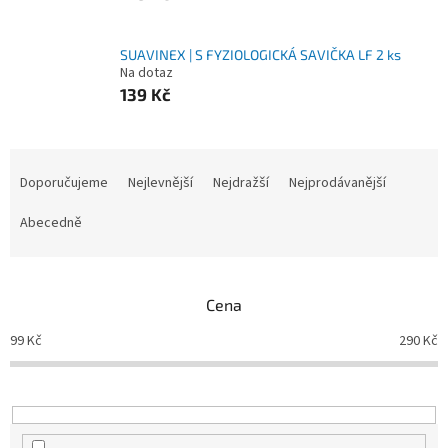
SUAVINEX | S FYZIOLOGICKÁ SAVIČKA LF 2 ks
Na dotaz
139 Kč
Ř
a
Doporučujeme
Nejlevnější
Nejdražší
Nejprodávanější
z
e
Abecedně
n
í
p
Cena
r
o
99
Kč
290
Kč
d
u
k
t
ů