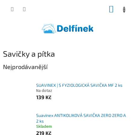
Přejít
NÁKUP
na
obsah
KOŠÍK
Savičky a pítka
Nejprodávanější
SUAVINEX | S FYZIOLOGICKÁ SAVIČKA MF 2 ks
Na dotaz
139 Kč
Suavinex ANTIKOLIKOVÁ SAVIČKA ZERO ZERO A
2 ks
Skladem
219 Kč