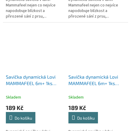
Mammafeel nejen co nejvíce
Mammafeel nejen co nejvíce
napodobuje blízkost a
napodobuje blízkost a
přirozené sání z prsu,...
přirozené sání z prsu,...
Savička dynamická Lovi
Savička dynamická Lovi
MAMMAFEEL 6m+ 1ks
MAMMAFEEL 6m+ 1ks
střední
variabilní
Skladem
Skladem
189 Kč
189 Kč
Do košíku
Do košíku