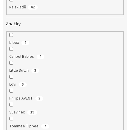
Na skladě
42
Značky
b.box
4
Canpol Babies
4
Little Dutch
3
Lovi
5
Philips AVENT
5
Suavinex
19
Tommee Tippee
7