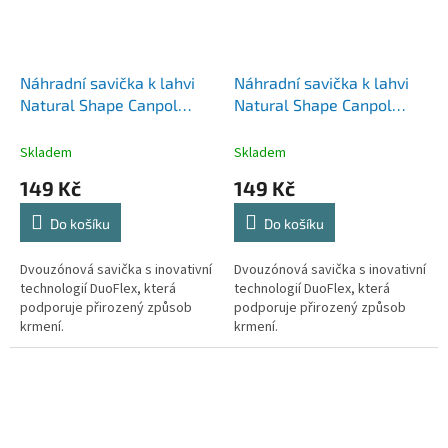
Náhradní savička k lahvi
Náhradní savička k lahvi
Natural Shape Canpol
Natural Shape Canpol
Babies 0m+ 2ks
Babies 12m+ 2ks
Skladem
Skladem
149 Kč
149 Kč
Do košíku
Do košíku
Dvouzónová savička s inovativní
Dvouzónová savička s inovativní
technologií DuoFlex, která
technologií DuoFlex, která
podporuje přirozený způsob
podporuje přirozený způsob
krmení.
krmení.