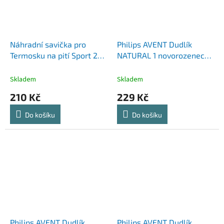
Náhradní savička pro
Philips AVENT Dudlík
Termosku na pití Sport 2
NATURAL 1 novorozenecký
ks
průtok, 2 ks
Skladem
Skladem
210 Kč
229 Kč
Do košíku
Do košíku
Philips AVENT Dudlík
Philips AVENT Dudlík