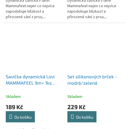
Dynamická savička v lahvi
Dynamická savička v lahvi
Mammafeel nejen co nejvíce
Mammafeel nejen co nejvíce
napodobuje blízkost a
napodobuje blízkost a
přirozené sání z prsu,...
přirozené sání z prsu,...
Savička dynamická Lovi
Set silikonových brček -
MAMMAFEEL 9m+ 1ks
modrá/zelená
rychlá
Skladem
Skladem
189 Kč
229 Kč
Do košíku
Do košíku