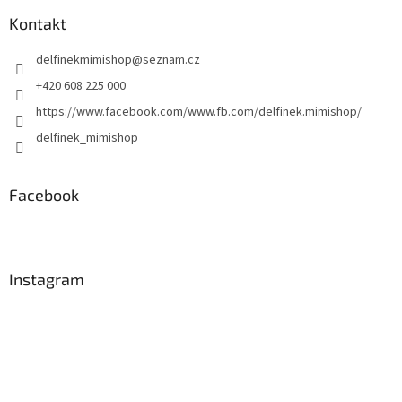
p
í
p
a
Kontakt
r
t
v
delfinekmimishop
@
seznam.cz
í
k
y
+420 608 225 000
v
https://www.facebook.com/www.fb.com/delfinek.mimishop/
ý
p
delfinek_mimishop
i
s
u
Facebook
Instagram