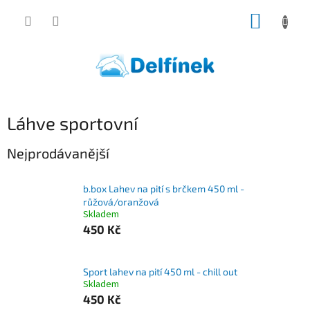
Přejít
NÁKUP
na
obsah
KOŠÍK
Láhve sportovní
Nejprodávanější
b.box Lahev na pití s brčkem 450 ml -
růžová/oranžová
Skladem
450 Kč
Sport lahev na pití 450 ml - chill out
Skladem
450 Kč