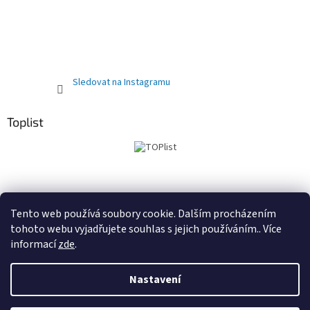
Sledovat na Instagramu
Toplist
Obchodní podmínky
PRODEJNA
Registrační sleva 10%
Tento web používá soubory cookie. Dalším procházením
tohoto webu vyjadřujete souhlas s jejich používáním.. Více
informací
zde
.
Vytvořil Shoptet
Nastavení