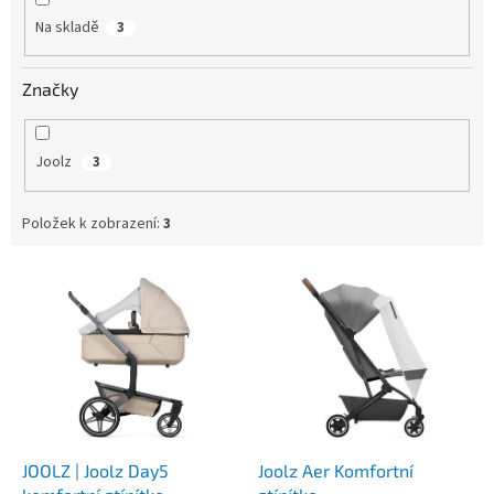
Na skladě
3
Značky
Joolz
3
Položek k zobrazení:
3
V
ý
p
i
s
p
r
o
d
JOOLZ | Joolz Day5
Joolz Aer Komfortní