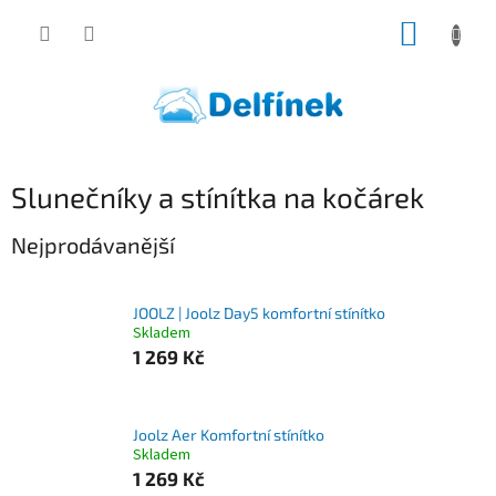
Přejít
NÁKUP
na
obsah
KOŠÍK
Slunečníky a stínítka na kočárek
Nejprodávanější
JOOLZ | Joolz Day5 komfortní stínítko
Skladem
1 269 Kč
Joolz Aer Komfortní stínítko
Skladem
1 269 Kč