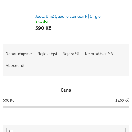
Joolz Uni2 Quadro slunečník | Grigio
Skladem
590 Kč
Ř
a
Doporučujeme
Nejlevnější
Nejdražší
Nejprodávanější
z
e
Abecedně
n
í
p
Cena
r
o
590
Kč
1269
Kč
d
u
k
t
ů