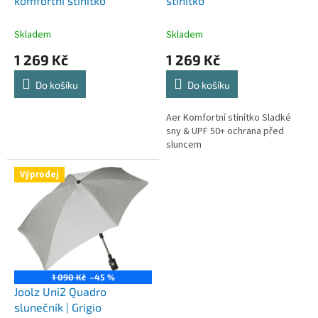
u
komfortní stínítko
stínítko
k
t
Skladem
Skladem
ů
1 269 Kč
1 269 Kč
Do košíku
Do košíku
Aer Komfortní stínítko Sladké
sny & UPF 50+ ochrana před
sluncem
Výprodej
1 090 Kč
–45 %
Joolz Uni2 Quadro
slunečník | Grigio