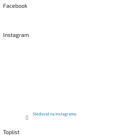
p
Facebook
i
s
u
Instagram
Sledovat na Instagramu
Toplist