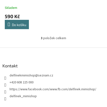
Skladem
590 Kč
Do košíku
3
položek celkem
O
v
l
Z
á
á
d
p
a
a
Kontakt
c
t
í
delfinekmimishop
@
seznam.cz
í
p
r
+420 608 225 000
v
https://www.facebook.com/www.fb.com/delfinek.mimishop/
k
y
delfinek_mimishop
v
ý