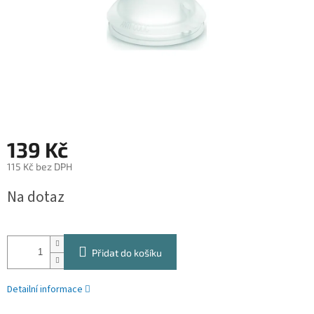
139 Kč
115 Kč bez DPH
Měrná
Na dotaz
cena:
Přidat do košíku
Detailní informace