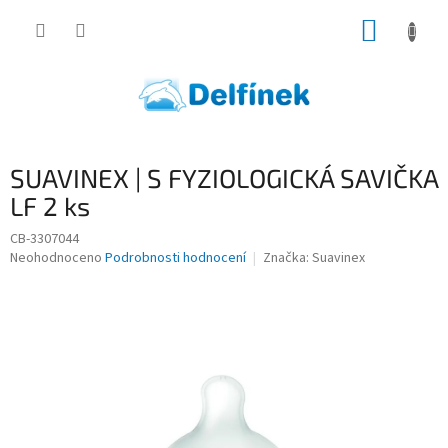
Přejít
NÁKUP
na
obsah
KOŠÍK
SUAVINEX | S FYZIOLOGICKÁ SAVIČKA
LF 2 ks
CB-3307044
Průměrné
Neohodnoceno
Podrobnosti hodnocení
Značka:
Suavinex
hodnocení
produktu
je
0,0
z
5
hvězdiček.