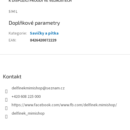
K DISPOZICI PROUDÍ VE VELIKOSTECH
S M L
Doplňkové parametry
Kategorie
:
Savičky a pítka
EAN
:
8426420072229
Z
á
p
a
Kontakt
t
delfinekmimishop
@
seznam.cz
í
+420 608 225 000
https://www.facebook.com/www.fb.com/delfinek.mimishop/
delfinek_mimishop