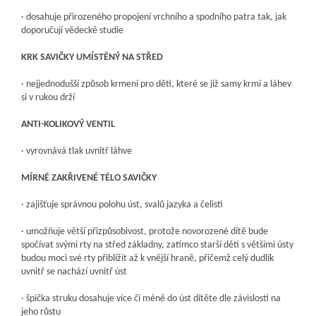
· dosahuje přirozeného propojení vrchního a spodního patra tak, jak
doporučují vědecké studie
KRK SAVIČKY UMÍSTĚNÝ NA STŘED
· nejjednodušší způsob krmení pro děti, které se již samy krmí a láhev
si v rukou drží
ANTI-KOLIKOVÝ VENTIL
· vyrovnává tlak uvnitř láhve
MÍRNĚ ZAKŘIVENÉ TĚLO SAVIČKY
· zajišťuje správnou polohu úst, svalů jazyka a čelisti
· umožňuje větší přizpůsobivost, protože novorozené dítě bude
spočívat svými rty na střed základny, zatímco starší děti s většími ústy
budou moci své rty přiblížit až k vnější hraně, přičemž celý dudlík
uvnitř se nachází uvnitř úst
· špička struku dosahuje více či méně do úst dítěte dle závislosti na
jeho růstu