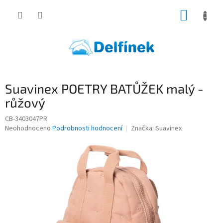
Přejít
NÁKUP
na
obsah
KOŠÍK
Suavinex POETRY BATŮŽEK malý -
růžový
CB-3403047PR
Průměrné
Neohodnoceno
Podrobnosti hodnocení
Značka:
Suavinex
hodnocení
produktu
je
0,0
z
5
hvězdiček.