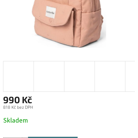
990 Kč
818 Kč bez DPH
Měrná
Skladem
cena: