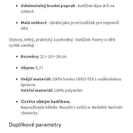
Odnímatelný hrudní popruh
- batůžek lépe drží na
zádech
Malá velikost
- ideální jako první batůžek pro nejmenší
děti
Stylový, lehký, praktický a pohodlný - batůžek
Poetry
si děti
rychle zamilují.
Rozměry:
22 × 10 × 26 cm
Objem:
5,7 l
Vnější materiál:
100% bavlna OEKO-TEX s voděodolnou
úpravou
Vnitřní materiál:
100% polyester
Čistěte vlhkým hadříkem.
Nepoužívejte bělidlo. Nesušit v sušičce. Nežehlit. Nečistit
chemicky.
Doplňkové parametry