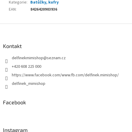
Kategorie
:
Batůžky, kufry
EAN
:
8426420903936
Z
á
p
a
Kontakt
t
delfinekmimishop
@
seznam.cz
í
+420 608 225 000
https://www.facebook.com/www.fb.com/delfinek.mimishop/
delfinek_mimishop
Facebook
Instagram