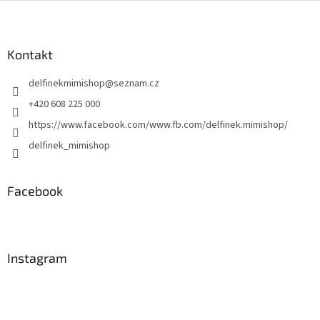
Z
á
p
a
Kontakt
t
delfinekmimishop
@
seznam.cz
í
+420 608 225 000
https://www.facebook.com/www.fb.com/delfinek.mimishop/
delfinek_mimishop
Facebook
Instagram