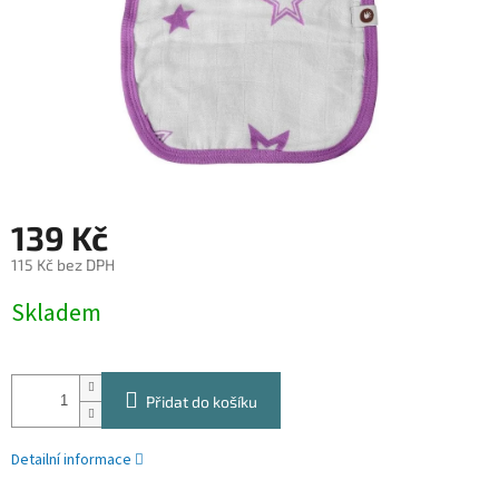
139 Kč
115 Kč bez DPH
Měrná
Skladem
cena:
Přidat do košíku
Detailní informace