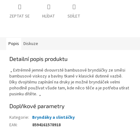
ZEPTAT SE
HLÍDAT
SDÍLET
Popis
Diskuze
Detailní popis produktu
„ Extrémně jemné dvouvrsté bambusové bryndáčky ze směsi
bambusové viskozy a bavlny tkané v klasické dutinné vazbě.
Díky dvojitému zapínání na druky je možné bryndáček velmi
pohodlně používat všude tam, kde něco těče a je potřeba utírat
pusinku dítěte. „
Doplňkové parametry
Kategorie
:
Bryndáky a slintáčky
EAN
:
8594161578918