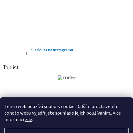
Sledovat na Instagramu
Toplist
Obchodní podmínky
PRODEJNA
Registrační sleva 10%
Tento web používá soubory cookie. Dalším procházením
tohoto webu vyjadřujete souhlas s jejich používáním.. Více
informací
zde
.
Vytvořil Shoptet