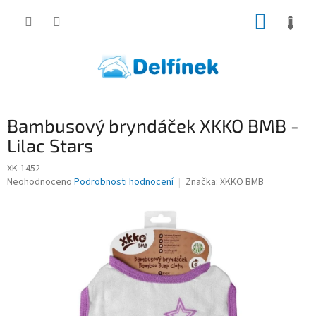
Přejít
NÁKUP
na
obsah
KOŠÍK
Bambusový bryndáček XKKO BMB -
Lilac Stars
XK-1452
Průměrné
Neohodnoceno
Podrobnosti hodnocení
Značka:
XKKO BMB
hodnocení
produktu
je
0,0
z
5
hvězdiček.