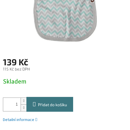
139 Kč
115 Kč bez DPH
Měrná
Skladem
cena:
Přidat do košíku
Detailní informace