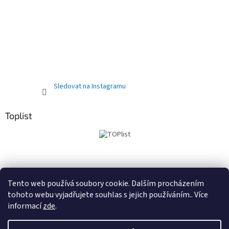
Sledovat na Instagramu
Toplist
Obchodní podmínky
PRODEJNA
Registrační sleva 10%
Tento web používá soubory cookie. Dalším procházením
tohoto webu vyjadřujete souhlas s jejich používáním.. Více
informací
zde
.
Vytvořil Shoptet