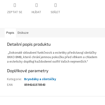
ZEPTAT SE
HLÍDAT
SDÍLET
Popis
Diskuze
Detailní popis produktu
„Dokonalé skloubení funkčnosti a estetiky představují slintáčky
XKKO BMB, které chrání jemnou pokožku před vlhkem a chladem
a esteticky doplňují každodenní outfit Vašich nejmenších.“
Doplňkové parametry
Kategorie
:
Bryndáky a slintáčky
EAN
:
8594161578543
Z
á