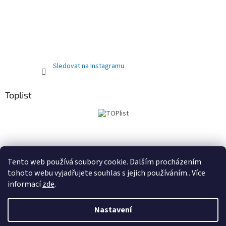
Sledovat na Instagramu
Toplist
Obchodní podmínky
PRODEJNA
Registrační sleva 10%
Tento web používá soubory cookie. Dalším procházením
tohoto webu vyjadřujete souhlas s jejich používáním.. Více
informací
zde
.
Vytvořil Shoptet
Nastavení