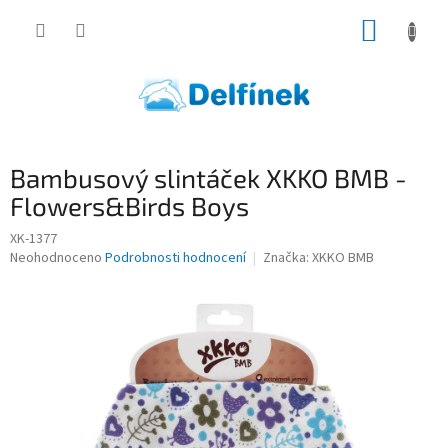
Přejít
NÁKUP
na
obsah
KOŠÍK
Bambusový slintáček XKKO BMB -
Flowers&Birds Boys
XK-1377
Průměrné
Neohodnoceno
Podrobnosti hodnocení
Značka:
XKKO BMB
hodnocení
produktu
je
0,0
z
5
hvězdiček.