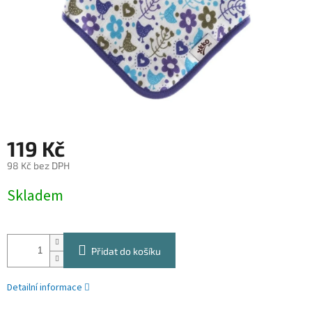
119 Kč
98 Kč bez DPH
Měrná
Skladem
cena:
Přidat do košíku
Detailní informace