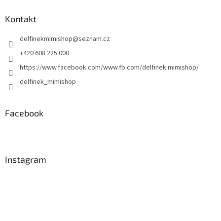
p
a
Kontakt
t
delfinekmimishop
@
seznam.cz
í
+420 608 225 000
https://www.facebook.com/www.fb.com/delfinek.mimishop/
delfinek_mimishop
Facebook
Instagram