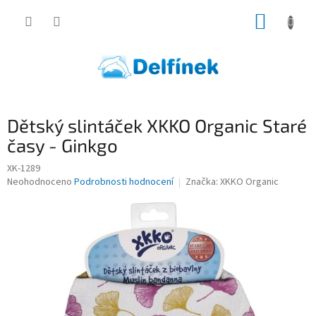
Přejít
NÁKUP
na
obsah
KOŠÍK
Dětský slintáček XKKO Organic Staré
časy - Ginkgo
XK-1289
Průměrné
Neohodnoceno
Podrobnosti hodnocení
Značka:
XKKO Organic
hodnocení
produktu
je
0,0
z
5
hvězdiček.