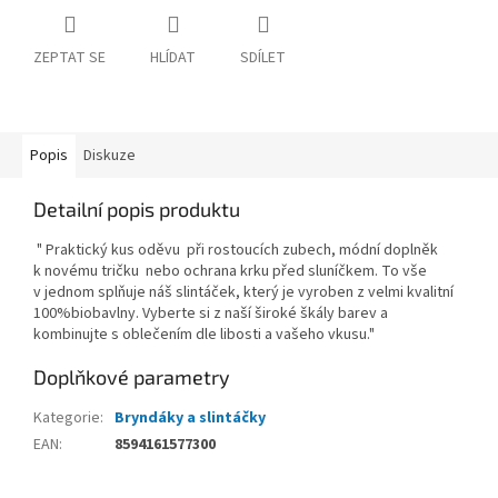
ZEPTAT SE
HLÍDAT
SDÍLET
Popis
Diskuze
Detailní popis produktu
" Praktický kus oděvu při rostoucích zubech, módní doplněk
k novému tričku nebo ochrana krku před sluníčkem. To vše
v jednom splňuje náš slintáček, který je vyroben z velmi kvalitní
100%biobavlny. Vyberte si z naší široké škály barev a
kombinujte s oblečením dle libosti a vašeho vkusu."
Doplňkové parametry
Kategorie
:
Bryndáky a slintáčky
EAN
:
8594161577300