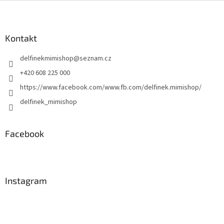
Z
á
p
a
Kontakt
t
delfinekmimishop
@
seznam.cz
í
+420 608 225 000
https://www.facebook.com/www.fb.com/delfinek.mimishop/
delfinek_mimishop
Facebook
Instagram