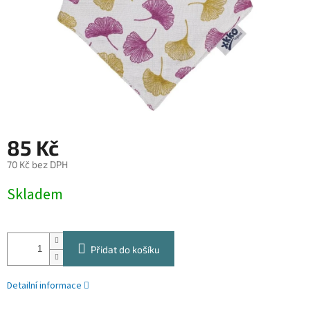
85 Kč
70 Kč bez DPH
Měrná
Skladem
cena:
Přidat do košíku
Detailní informace