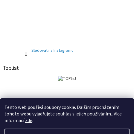
Sledovat na Instagramu
Toplist
Obchodní podmínky
PRODEJNA
Registrační sleva 10%
Tento web používá soubory cookie. Dalším procházením
tohoto webu vyjadřujete souhlas s jejich používáním.. Více
informací
zde
.
Vytvořil Shoptet