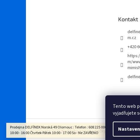
p
a
t
Kontakt
í
delfi
m.cz
+420 6
https:
m/www
mimis
delfi
Tento web p
vyjadřujete s
Prodejna DELFÍNEK Norská 49 Olomouc : Telefon : 608 225 000 Otevírací doba : Po - 
Nastaven
Copyright 2026
Kočárky autosedačky Delfínek Olomo
10:00 - 16:00 Čtvrtek-Pátek 10:00 - 17:00 So - Ne ZAVŘENO