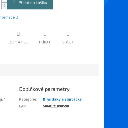
Přidat do košíku
informace
ZEPTAT SE
HLÍDAT
SDÍLET
Doplňkové parametry
í. “
Kategorie
:
Bryndáky a slintáčky
EAN
:
5060121090590