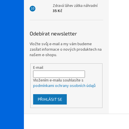
Zdravá láhev zátka náhradní
35 Kč
Odebírat newsletter
Vložte svůj e-mail a my vám budeme
zasílat informace o nových produktech na
našem e-shopu.
E-mail
Vložením e-mailu souhlasíte s
podmínkami ochrany osobních údajů
PŘIHLÁSIT SE
Z
á