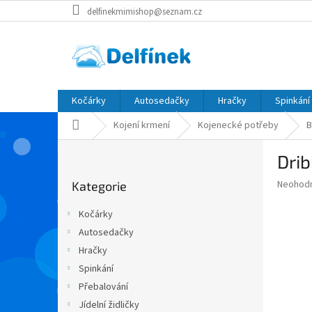
Přejít
delfinekmimishop@seznam.cz
na
obsah
Kočárky
Autosedačky
Hračky
Spinkání
Domů
Kojení krmení
Kojenecké potřeby
B
P
Drib
o
Přeskočit
s
Průměr
Neohod
Kategorie
kategorie
t
hodnoce
r
produkt
Kočárky
a
je
Autosedačky
0,0
n
z
Hračky
n
5
í
Spinkání
hvězdič
p
Přebalování
a
Jídelní židličky