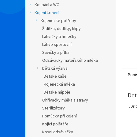
n
Koupání a WC
e
Kojení krmení
l
Kojenecké potřeby
Šidítka, dudlíky, klipy
Lahvičky a hrnečky
Láhve sportovní
Savičky a pítka
Odsávačky mateřského mléka
Dětská výživa
Popi
Dětské kaše
Kojenecká mléka
Dětské nápoje
Det
Ohřívačky mléka a stravy
„Drib
Sterilizátory
Pomůcky při kojení
Kojící polštáře
Nosní odsávačky