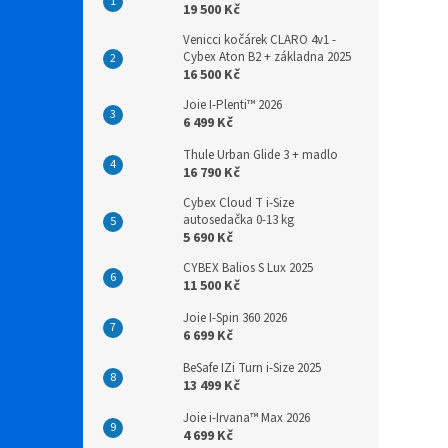
19 500 Kč
Venicci kočárek CLARO 4v1 -
Cybex Aton B2 + základna 2025
16 500 Kč
Joie I-Plenti™ 2026
6 499 Kč
Thule Urban Glide 3 + madlo
16 790 Kč
Cybex Cloud T i-Size
autosedačka 0-13 kg
5 690 Kč
CYBEX Balios S Lux 2025
11 500 Kč
Joie I-Spin 360 2026
6 699 Kč
BeSafe IZi Turn i-Size 2025
13 499 Kč
Joie i-Irvana™ Max 2026
4 699 Kč