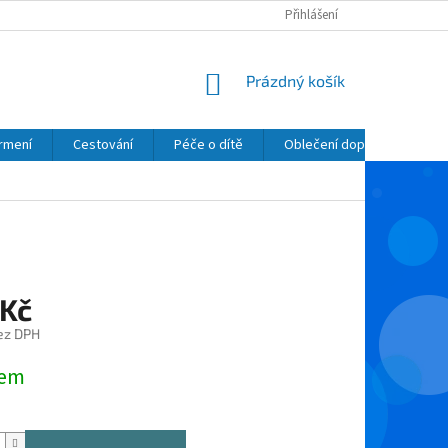
Přihlášení
NÁKUPNÍ
Prázdný košík
KOŠÍK
krmení
Cestování
Péče o dítě
Oblečení dopňky kosmetik
 Kč
ez DPH
dem