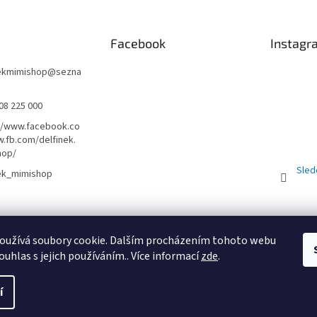
Facebook
Instagr
nekmimishop
@
sezna
08 225 000
//www.facebook.co
.fb.com/delfinek.
hop/
Sled
nek_mimishop
Obchodní podmínky
PRODEJNA
Registrační sleva 10%
oužívá soubory cookie. Dalším procházením tohoto webu
ouhlas s jejich používáním.. Více informací
zde
.
St
í
uc
. Všechna práva vyhrazena.