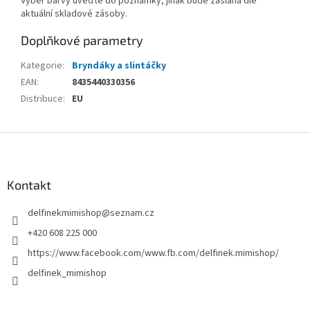
Výběr barvy uveďte do poznámky, jinak bude zaslána dle
aktuální skladové zásoby.
Doplňkové parametry
Kategorie
:
Bryndáky a slintáčky
EAN
:
8435440330356
Distribuce
:
EU
Z
á
p
a
Kontakt
t
delfinekmimishop
@
seznam.cz
í
+420 608 225 000
https://www.facebook.com/www.fb.com/delfinek.mimishop/
delfinek_mimishop