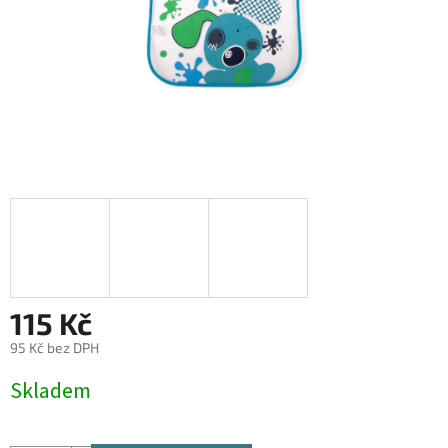
115 Kč
95 Kč bez DPH
Měrná
Skladem
cena: