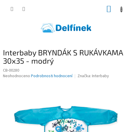
Přejít
NÁKUP
na
obsah
KOŠÍK
Interbaby BRYNDÁK S RUKÁVKAMA
30x35 - modrý
CB-00280
Průměrné
Neohodnoceno
Podrobnosti hodnocení
Značka:
Interbaby
hodnocení
produktu
je
0,0
z
5
hvězdiček.