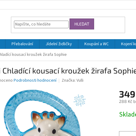
HLEDAT
Přebalování
Jídelní židličky
Koupání a WC
Kojení 
Chladící kousací kroužek žirafa Sophie
i Chladící kousací kroužek žirafa Sophi
né
noceno
Podrobnosti hodnocení
Značka:
Vulli
ní
349
u
288 Kč 
Měrná
Skla
cena:
ek.