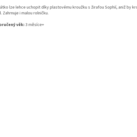
átko lze lehce uchopit díky plastovému kroužku s žirafou Sophií, aniž by k
l. Zahrnuje i malou rolničku.
ručený věk:
3 měsíce+