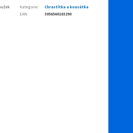
roužek
Kategorie
:
Chrastítka a kousátka
EAN
:
3056560103290