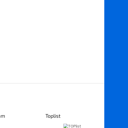
am
Toplist