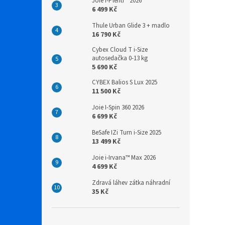
Joie I-Plenti™ 2026
6 499 Kč
Thule Urban Glide 3 + madlo
16 790 Kč
Cybex Cloud T i-Size
autosedačka 0-13 kg
5 690 Kč
CYBEX Balios S Lux 2025
11 500 Kč
Joie I-Spin 360 2026
6 699 Kč
BeSafe IZi Turn i-Size 2025
13 499 Kč
Joie i-Irvana™ Max 2026
4 699 Kč
Zdravá láhev zátka náhradní
35 Kč