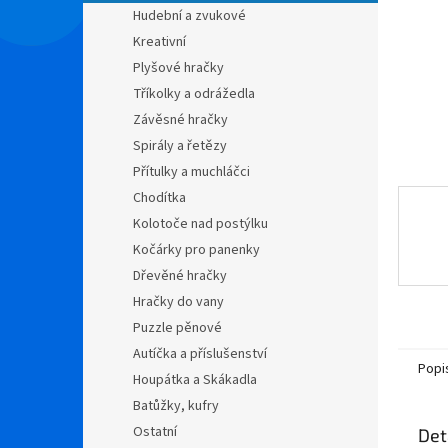
n
Hudební a zvukové
e
Kreativní
l
Plyšové hračky
Tříkolky a odrážedla
Závěsné hračky
Spirály a řetězy
Přítulky a muchláčci
Chodítka
Kolotoče nad postýlku
Kočárky pro panenky
Dřevěné hračky
Hračky do vany
Puzzle pěnové
Autíčka a příslušenství
Popi
Houpátka a Skákadla
Batůžky, kufry
Ostatní
Det