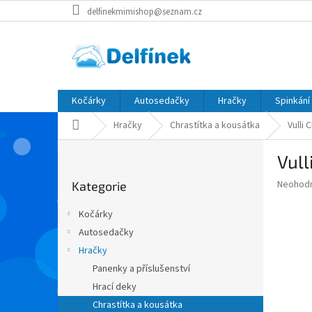
Přejít
delfinekmimishop@seznam.cz
na
obsah
Kočárky
Autosedačky
Hračky
Spinkání
Domů
Hračky
Chrastítka a kousátka
Vulli 
P
Vull
o
Přeskočit
s
Průměr
Neohod
Kategorie
kategorie
t
hodnoce
r
produkt
Kočárky
a
je
Autosedačky
0,0
n
z
Hračky
n
5
í
Panenky a příslušenství
hvězdič
p
Hrací deky
a
Chrastítka a kousátka