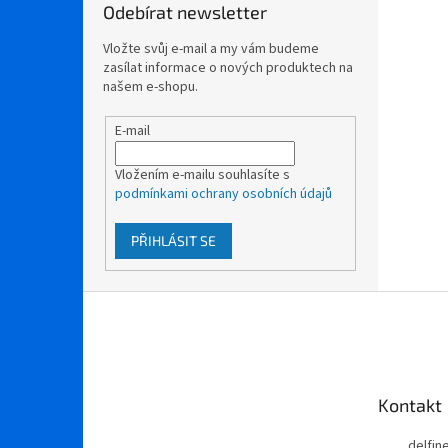
Odebírat newsletter
Vložte svůj e-mail a my vám budeme
zasílat informace o nových produktech na
našem e-shopu.
E-mail
Vložením e-mailu souhlasíte s
podmínkami ochrany osobních údajů
PŘIHLÁSIT SE
Z
á
p
a
t
Kontakt
í
delfi