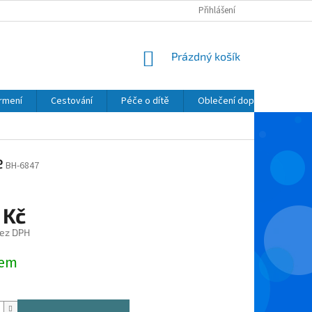
Přihlášení
NÁKUPNÍ
Prázdný košík
KOŠÍK
krmení
Cestování
Péče o dítě
Oblečení dopňky kosmetik
e
BH-6847
 Kč
bez DPH
dem