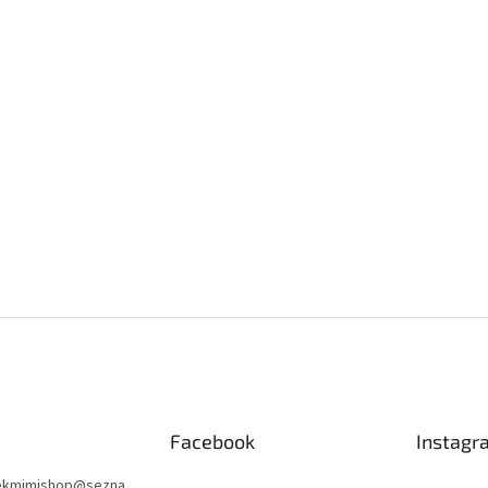
Facebook
Instagr
nekmimishop
@
sezna