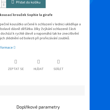
Přidat do košíku
 kousací kroužek Sophie la girafe
ečné kousátko určené k ochlazení v lednici uklidňuje a
 bolavé dásně děťátka. Díky žvýkání ochlazené části
dochází k rychlé úlevě a napomáhá tak ke znecitlivění
ejich zklidnění od bolesti při prořezávání zoubků.
informace
ZEPTAT SE
HLÍDAT
SDÍLET
Doplňkové parametry