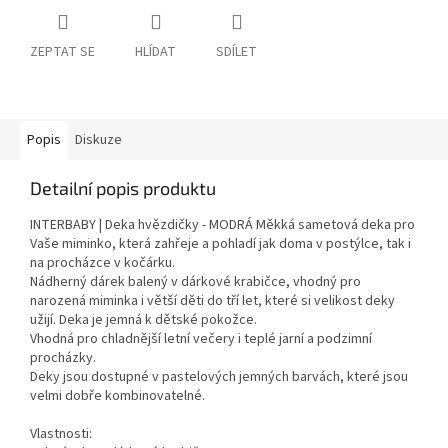
ZEPTAT SE
HLÍDAT
SDÍLET
Popis
Diskuze
Detailní popis produktu
INTERBABY | Deka hvězdičky - MODRÁ Měkká sametová deka pro
Vaše miminko, která zahřeje a pohladí jak doma v postýlce, tak i
na procházce v kočárku.
Nádherný dárek balený v dárkové krabičce, vhodný pro
narozená miminka i větší děti do tří let, které si velikost deky
užijí. Deka je jemná k dětské pokožce.
Vhodná pro chladnější letní večery i teplé jarní a podzimní
procházky.
Deky jsou dostupné v pastelových jemných barvách, které jsou
velmi dobře kombinovatelné.
Vlastnosti: