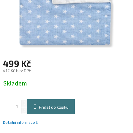
499 Kč
412 Kč bez DPH
Měrná
Skladem
cena:
Přidat do košíku
Detailní informace