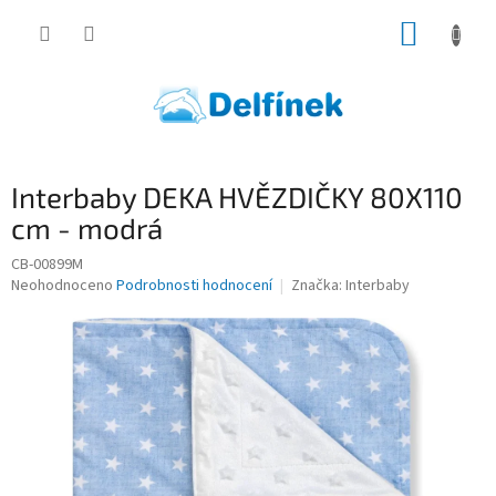
Přejít
NÁKUP
na
obsah
KOŠÍK
Interbaby DEKA HVĚZDIČKY 80X110
cm - modrá
CB-00899M
Průměrné
Neohodnoceno
Podrobnosti hodnocení
Značka:
Interbaby
hodnocení
produktu
je
0,0
z
5
hvězdiček.