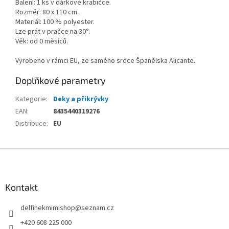
Balení: 1 ks v dárkové krabičce.
Rozměr: 80 x 110 cm.
Materiál: 100 % polyester.
Lze prát v pračce na 30°.
Věk: od 0 měsíců.
Vyrobeno v rámci EU, ze samého srdce Španělska Alicante.
Doplňkové parametry
Kategorie
:
Deky a přikrývky
EAN
:
8435440319276
Distribuce
:
EU
Z
á
p
a
Kontakt
t
delfinekmimishop
@
seznam.cz
í
+420 608 225 000