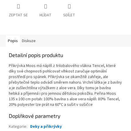
ZEPTAT SE
HLÍDAT
SDÍLET
Popis
Diskuze
Detailní popis produktu
Přikrývka Moos má náplň z trilobalového vlákna Tencel, které
díky své chopnosti pohlcovat vlhkost zaručuje optimální
prostředí pro spánek. Přikrývka se okamžitě zahřeje, ale
přebytečné teplo odvádí směrem nahoru. Vrchní látka je z bavlny
a je zušlechtěna výtažkem z aloe vera. Díky tomu je bavlna
hebká a příjemná i pro jemnou dětskou pokožku. Peřina Moos
135 x 100 cm potah: 100% bavlna s aloe vera náplň: 80% Tencel,
20% polyester lze prát na 60°C a sušit v sušičce
Doplňkové parametry
Kategorie
:
Deky a přikrývky