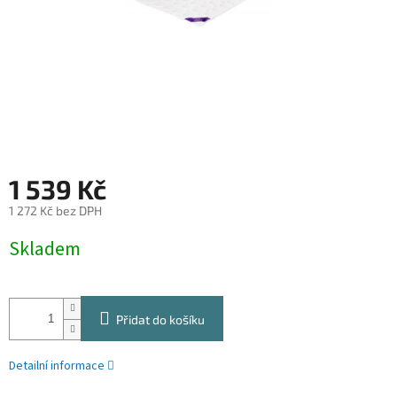
1 539 Kč
1 272 Kč bez DPH
Měrná
Skladem
cena:
Přidat do košíku
Detailní informace