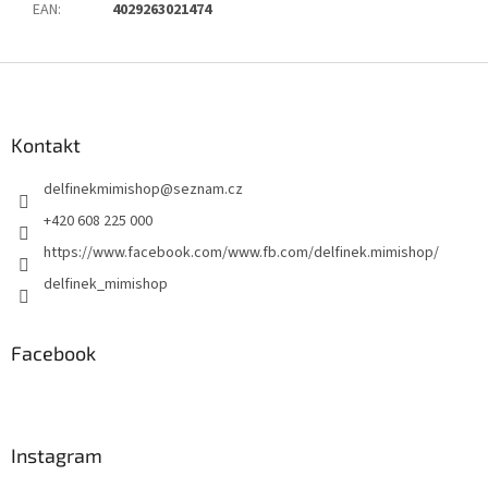
EAN
:
4029263021474
Z
á
p
a
Kontakt
t
delfinekmimishop
@
seznam.cz
í
+420 608 225 000
https://www.facebook.com/www.fb.com/delfinek.mimishop/
delfinek_mimishop
Facebook
Instagram