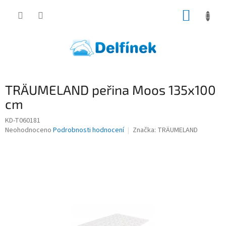
Přejít
NÁKUP
na
obsah
KOŠÍK
TRÄUMELAND peřina Moos 135x100
cm
KD-T060181
Průměrné
Neohodnoceno
Podrobnosti hodnocení
Značka:
TRÄUMELAND
hodnocení
produktu
je
0,0
z
5
hvězdiček.