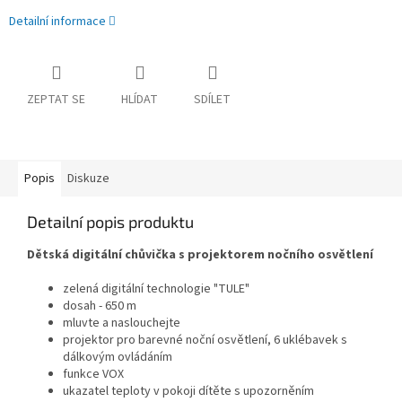
Detailní informace
ZEPTAT SE
HLÍDAT
SDÍLET
Popis
Diskuze
Detailní popis produktu
Dětská digitální chůvička s projektorem nočního osvětlení
zelená digitální technologie "TULE"
dosah - 650 m
mluvte a naslouchejte
projektor pro barevné noční osvětlení, 6 uklébavek s
dálkovým ovládáním
funkce VOX
ukazatel teploty v pokoji dítěte s upozorněním