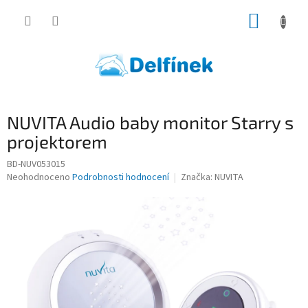
Přejít
NÁKUP
na
obsah
KOŠÍK
NUVITA Audio baby monitor Starry s
projektorem
BD-NUV053015
Průměrné
Neohodnoceno
Podrobnosti hodnocení
Značka:
NUVITA
hodnocení
produktu
je
0,0
z
5
hvězdiček.