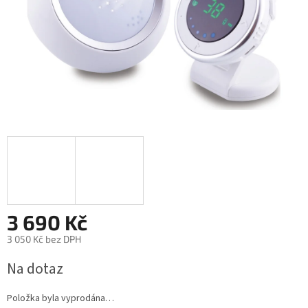
3 690 Kč
3 050 Kč bez DPH
Měrná
Na dotaz
cena:
Položka byla vyprodána…