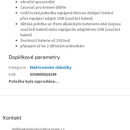
vibrační upozornění
časovač pro krmení dítěte
rodičovská jednotka napájená litiovou dobíjecí baterií
přes napájecí adaptr USB (součást balení)
dětská jedntka se třemi alkalickými bateriemi AAA (nejsou
součástí balení) nebo napájecím adaptérem USB (součást
balení)
životnost baterie až 150 hod
připojení až ke 2 dětským jednotkám
Doplňkové parametry
Kategorie
:
Elektronické chůvičky
EAN
:
5350555016199
Položka byla vyprodána…
Z
á
p
a
Kontakt
t
delfinekmimishop
@
seznam.cz