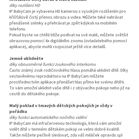
díky rozlišení HD
IP BabyCam je vybavena HD kamerou s vysokým rozlišením pro
křišťálově čistý přenos obrazu a videa. Můžete také nahrávat
přenášené snímky a přehrávat je zpět kdykoli na mobilním
telefonu.
Pokud byste se chtěli blíže podívat na své malé, můžete zvětšit
obrazovou pomocí 4x digitálního zoomu (ovladatelného pomocí
aplikace), abyste mohli rozpoznat ještě více detailů.
Jemně uklidněte
díky obousměrné funkci zvukového interkomu
Často známý zvuk rodičovského hlasu pomáhá uklidnit dítě. Díky
vestavěnému reproduktoru na IP BabyCam můžete
prostřednictvím aplikace přenášet hlas přímo ke svému dítěti.
To vám umožní uklidnit vaše dítě i z obývacího pokoje nebo již na
cestě do dětského pokoje.
Malý poklad v tmavých dětských pokojích je vždy v
pořádku
díky funkci automatického nočního vidění
IP BabyCam má infračervenou technologii, která vám umožní
vidět dítě v temném dětském pokoji ve velmi dobré kvalitě.
Takže můžete pečlivě sledovat, zda váš miláček opravdu spí