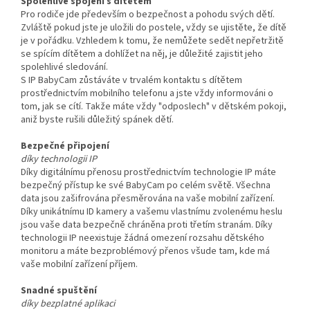
Spolehlivé spojení s dítětem
Pro rodiče jde především o bezpečnost a pohodu svých dětí.
Zvláště pokud jste je uložili do postele, vždy se ujistěte, že dítě
je v pořádku. Vzhledem k tomu, že nemůžete sedět nepřetržitě
se spícím dítětem a dohlížet na něj, je důležité zajistit jeho
spolehlivé sledování.
S IP BabyCam zůstáváte v trvalém kontaktu s dítětem
prostřednictvím mobilního telefonu a jste vždy informováni o
tom, jak se cítí. Takže máte vždy "odposlech" v dětském pokoji,
aniž byste rušili důležitý spánek dětí.
Bezpečné připojení
díky technologii IP
Díky digitálnímu přenosu prostřednictvím technologie IP máte
bezpečný přístup ke své BabyCam po celém světě. Všechna
data jsou zašifrována přesměrována na vaše mobilní zařízení.
Díky unikátnímu ID kamery a vašemu vlastnímu zvolenému heslu
jsou vaše data bezpečně chráněna proti třetím stranám. Díky
technologii IP neexistuje žádná omezení rozsahu dětského
monitoru a máte bezproblémový přenos všude tam, kde má
vaše mobilní zařízení příjem.
Snadné spuštění
díky bezplatné aplikaci