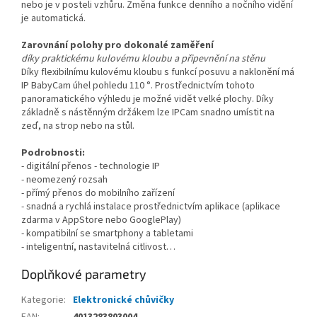
nebo je v posteli vzhůru. Změna funkce denního a nočního vidění
je automatická.
Zarovnání polohy pro dokonalé zaměření
díky praktickému kulovému kloubu a připevnění na stěnu
Díky flexibilnímu kulovému kloubu s funkcí posuvu a naklonění má
IP BabyCam úhel pohledu 110 °. Prostřednictvím tohoto
panoramatického výhledu je možné vidět velké plochy. Díky
základně s nástěnným držákem lze IPCam snadno umístit na
zeď, na strop nebo na stůl.
Podrobnosti:
- digitální přenos - technologie IP
- neomezený rozsah
- přímý přenos do mobilního zařízení
- snadná a rychlá instalace prostřednictvím aplikace (aplikace
zdarma v AppStore nebo GooglePlay)
- kompatibilní se smartphony a tabletami
- inteligentní, nastavitelná citlivost…
Doplňkové parametry
Kategorie
:
Elektronické chůvičky