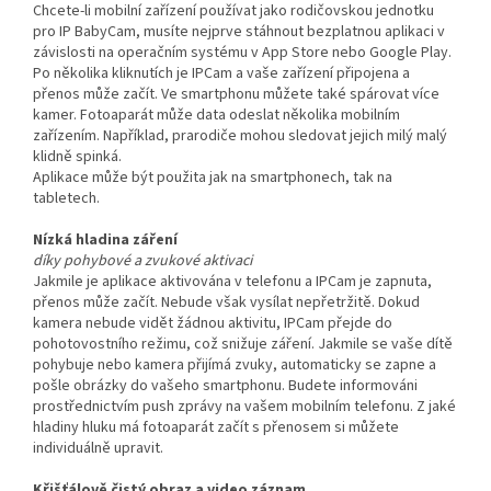
Chcete-li mobilní zařízení používat jako rodičovskou jednotku
pro IP BabyCam, musíte nejprve stáhnout bezplatnou aplikaci v
závislosti na operačním systému v App Store nebo Google Play.
Po několika kliknutích je IPCam a vaše zařízení připojena a
přenos může začít. Ve smartphonu můžete také spárovat více
kamer. Fotoaparát může data odeslat několika mobilním
zařízením. Například, prarodiče mohou sledovat jejich milý malý
klidně spinká.
Aplikace může být použita jak na smartphonech, tak na
tabletech.
Nízká hladina záření
díky pohybové a zvukové aktivaci
Jakmile je aplikace aktivována v telefonu a IPCam je zapnuta,
přenos může začít. Nebude však vysílat nepřetržitě. Dokud
kamera nebude vidět žádnou aktivitu, IPCam přejde do
pohotovostního režimu, což snižuje záření. Jakmile se vaše dítě
pohybuje nebo kamera přijímá zvuky, automaticky se zapne a
pošle obrázky do vašeho smartphonu. Budete informováni
prostřednictvím push zprávy na vašem mobilním telefonu. Z jaké
hladiny hluku má fotoaparát začít s přenosem si můžete
individuálně upravit.
Křišťálově čistý obraz a video záznam