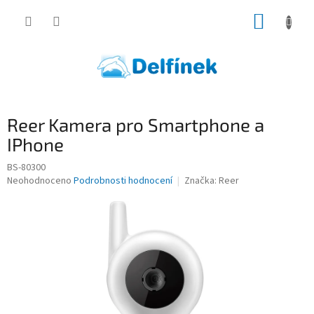
Přejít
NÁKUP
na
obsah
KOŠÍK
Reer Kamera pro Smartphone a
IPhone
BS-80300
Průměrné
Neohodnoceno
Podrobnosti hodnocení
Značka:
Reer
hodnocení
produktu
je
0,0
z
5
hvězdiček.