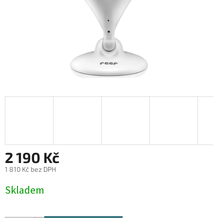
2 190 Kč
1 810 Kč bez DPH
Měrná
Skladem
cena: