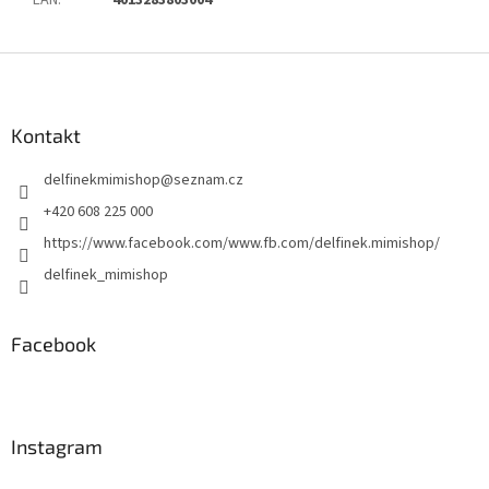
EAN
:
4013283803004
Z
á
p
a
Kontakt
t
delfinekmimishop
@
seznam.cz
í
+420 608 225 000
https://www.facebook.com/www.fb.com/delfinek.mimishop/
delfinek_mimishop
Facebook
Instagram