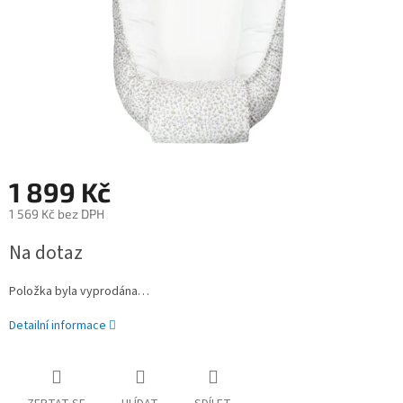
1 899 Kč
1 569 Kč bez DPH
Měrná
Na dotaz
cena:
Položka byla vyprodána…
Detailní informace