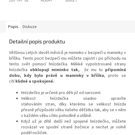
ZEPTAT SE
HLÍDAT
SDÍLET
Popis
Diskuze
Detailní popis produktu
Většinou celých devět měsíců je miminko v bezpečí u maminky v
bříšku. Tento pocit bezpečí mu můžete zajistit i po příchodu na
tento svět pomocí hnízdečka. Měkké vypolstrované strany
hnízdečka
obklopují miminko tak,
že mu to
připomíná
dobu, kdy bylo právě u maminky v bříšku
, proto se
cítí
klidné a spokojené.
Hnízdečko je určené pro děti již od narození.
Velikost hnízdečka snadno upravíte
stahováním stran, díky kterému se velikost hnízda
přesně přizpůsobí věku Vašeho děťátka tak, aby se v něm
v každém věku cítilo pohodlně a utůlně.
Když už je dítě delší než spojené hnízdečko, můžete
rozvázat ve spodní straně bočnice a nechat je volně
podél nožiček.