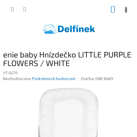
Přejít
NÁKUP
na
obsah
KOŠÍK
enie baby Hnízdečko LITTLE PURPLE
FLOWERS / WHITE
VT-0270
Průměrné
Neohodnoceno
Podrobnosti hodnocení
Značka:
ENIE BABY
hodnocení
produktu
je
0,0
z
5
hvězdiček.