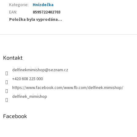
Kategorie
:
Hnízdečka
EAN
:
8595722402703
Položka byla vyprodána…
Z
á
p
a
Kontakt
t
delfinekmimishop
@
seznam.cz
í
+420 608 225 000
https://www.facebook.com/www.fb.com/delfinek.mimishop/
delfinek_mimishop
Facebook