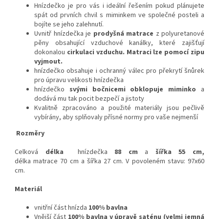
Hnízdečko je pro vás i ideální řešením pokud plánujete
spát od prvních chvil s miminkem ve společné posteli a
bojíte se jeho zalehnutí.
Uvnitř hnízdečka je
prodyšná matrace
z polyuretanové
pěny obsahující vzduchové kanálky, které zajišťují
dokonalou
cirkulaci vzduchu. Matraci lze pomocí zipu
vyjmout.
hnízdečko obsahuje i ochranný válec pro překrytí šnůrek
pro úpravu velikosti hnízdečka
hnízdečko
svými bočnicemi obklopuje miminko
a
dodává mu tak pocit bezpečí a jistoty
Kvalitně zpracováno a použité materiály jsou pečlivě
vybírány, aby splňovaly přísné normy pro vaše nejmenší
Rozměry
Celková
délka
hnízdečka
88
cm
a
šířka 55 cm,
délka matrace 70 cm a šířka 27 cm. V povoleném stavu: 97x60
cm.
Materiál
vnitřní část hnízda
100% bavlna
Vnější část
100% bavlna v úpravě saténu (velmi jemná