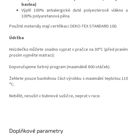
bavlna)
Výplň 100% antialergické duté polyesterové vlákno a
100% polyuretanová pěna.
Použité materiály mají certifikaci OEKO-TEX STANDARD 100.
Údržba
Hnízdečko můžete snadno vyprat v pračce na 30°C (před praním
prosím vyjměte matraci).
Doporučujeme šetrný program (maximálně 800 otáček).
Žehlete pouze bavlněnou část výrobku s maximální teplotou 110
°C.
Nebělit, nesušit v bubnové sušičce, neprat v ruce.
Doplňkové parametry