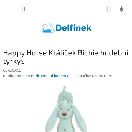
Přejít
NÁKUP
na
obsah
KOŠÍK
Happy Horse Králíček Richie hudební
tyrkys
CB-131691
Průměrné
Neohodnoceno
Podrobnosti hodnocení
Značka:
Happy Horse
hodnocení
produktu
je
0,0
z
5
hvězdiček.