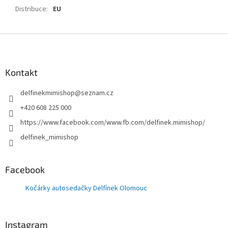
Distribuce
:
EU
Z
á
p
a
Kontakt
t
delfinekmimishop
@
seznam.cz
í
+420 608 225 000
https://www.facebook.com/www.fb.com/delfinek.mimishop/
delfinek_mimishop
Facebook
Kočárky autosedačky Delfínek Olomouc
Instagram