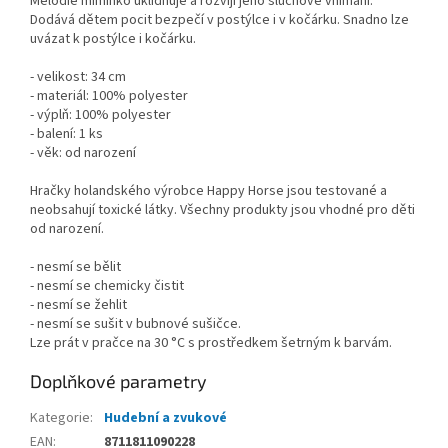
Melodie miminko uklidňuje a rozvíjí jeho sluchové vnímání.
Dodává dětem pocit bezpečí v postýlce i v kočárku. Snadno lze
uvázat k postýlce i kočárku.
- velikost: 34 cm
- materiál: 100% polyester
- výplň: 100% polyester
- balení: 1 ks
- věk: od narození
Hračky holandského výrobce Happy Horse jsou testované a
neobsahují toxické látky. Všechny produkty jsou vhodné pro děti
od narození.
- nesmí se bělit
- nesmí se chemicky čistit
- nesmí se žehlit
- nesmí se sušit v bubnové sušičce.
Lze prát v pračce na 30 °C s prostředkem šetrným k barvám.
Doplňkové parametry
Kategorie
:
Hudební a zvukové
EAN
:
8711811090228