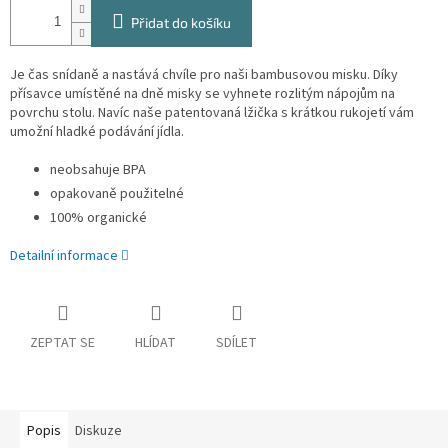
Přidat do košíku
Je čas snídaně a nastává chvíle pro naši bambusovou misku. Díky
přísavce umístěné na dně misky se vyhnete rozlitým nápojům na
povrchu stolu. Navíc naše patentovaná lžička s krátkou rukojetí vám
umožní hladké podávání jídla.
neobsahuje BPA
opakovaně použitelné
100% organické
Detailní informace
ZEPTAT SE
HLÍDAT
SDÍLET
Popis
Diskuze