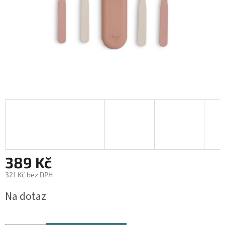
389 Kč
321 Kč bez DPH
Měrná
Na dotaz
cena: