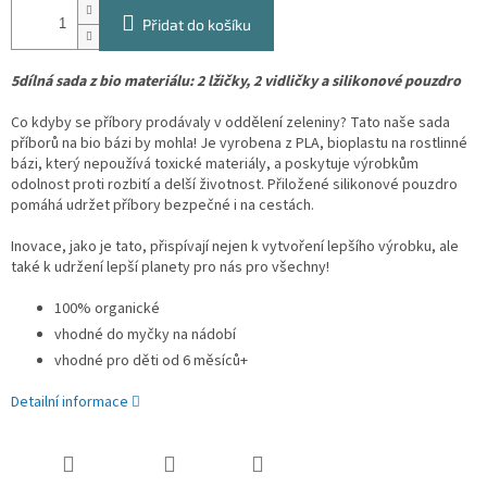
Přidat do košíku
5dílná sada z bio materiálu: 2 lžičky, 2 vidličky a silikonové pouzdro
Co kdyby se příbory prodávaly v oddělení zeleniny? Tato naše sada
příborů na bio bázi by mohla! Je vyrobena z PLA, bioplastu na rostlinné
bázi, který nepoužívá toxické materiály, a poskytuje výrobkům
odolnost proti rozbití a delší životnost. Přiložené silikonové pouzdro
pomáhá udržet příbory bezpečné i na cestách.
Inovace, jako je tato, přispívají nejen k vytvoření lepšího výrobku, ale
také k udržení lepší planety pro nás pro všechny!
100% organické
vhodné do myčky na nádobí
vhodné pro děti od 6 měsíců+
Detailní informace