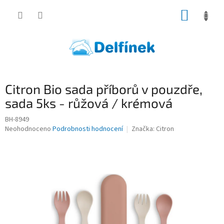
Přejít
NÁKUP
na
obsah
KOŠÍK
Citron Bio sada příborů v pouzdře,
sada 5ks - růžová / krémová
BH-8949
Průměrné
Neohodnoceno
Podrobnosti hodnocení
Značka:
Citron
hodnocení
produktu
je
0,0
z
5
hvězdiček.