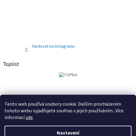
Sledovat na Instagramu
Toplist
Obchodní podmínky
PRODEJNA
Registrační sleva 10%
Tento web používá soubory cookie. Dalším procházením
tohoto webu vyjadřujete souhlas s jejich používáním.. Více
informací
zde
.
Vytvořil Shoptet
Nastavení