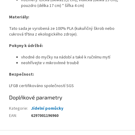
Rozměry: lžička (délka13,2 cm), vidlička (délka 13 cm),
pouzdro (délka 17 cm) * šířka 4 cm)
Materiály:
Tato sada je vyrobená ze 100% PLA (kukuřičný škrob nebo
cukrová třtina z ekologického zdroje).
Pokyny k údržbě:
vhodné do myčky na nádobí a také k ručnímu mytí
neohřívejte v mikrovlnné troubě
Bezpečnost:
LFGB certifikováno společností SGS
Doplňkové parametry
Kategorie
:
Jídelní pomůcky
EAN
:
6297001196960
Z