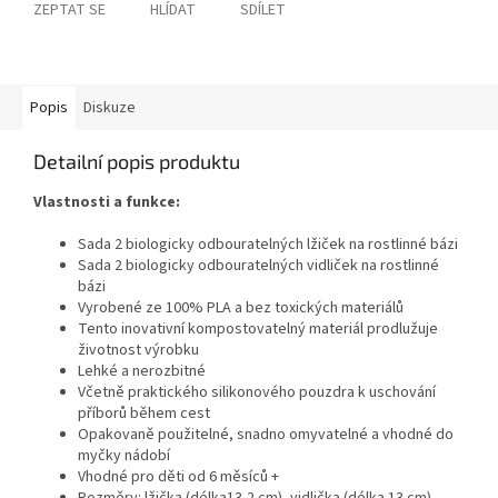
ZEPTAT SE
HLÍDAT
SDÍLET
Popis
Diskuze
Detailní popis produktu
Vlastnosti a funkce:
Sada 2 biologicky odbouratelných lžiček na rostlinné bázi
Sada 2 biologicky odbouratelných vidliček na rostlinné
bázi
Vyrobené ze 100% PLA a bez toxických materiálů
Tento inovativní kompostovatelný materiál prodlužuje
životnost výrobku
Lehké a nerozbitné
Včetně praktického silikonového pouzdra k uschování
příborů během cest
Opakovaně použitelné, snadno omyvatelné a vhodné do
myčky nádobí
Vhodné pro děti od 6 měsíců +