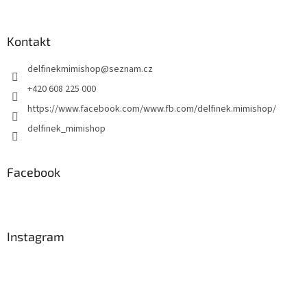
á
p
a
Kontakt
t
delfinekmimishop
@
seznam.cz
í
+420 608 225 000
https://www.facebook.com/www.fb.com/delfinek.mimishop/
delfinek_mimishop
Facebook
Instagram