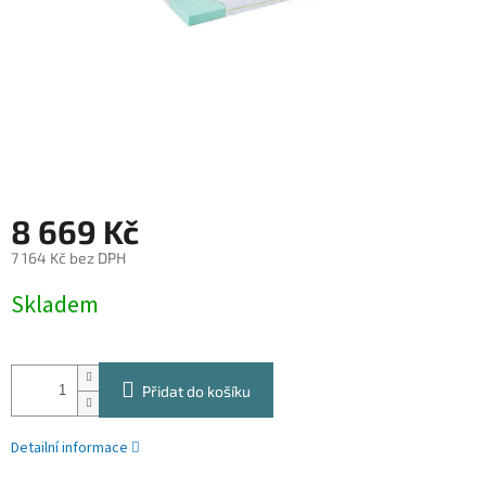
8 669 Kč
7 164 Kč bez DPH
Měrná
Skladem
cena:
Přidat do košíku
Detailní informace