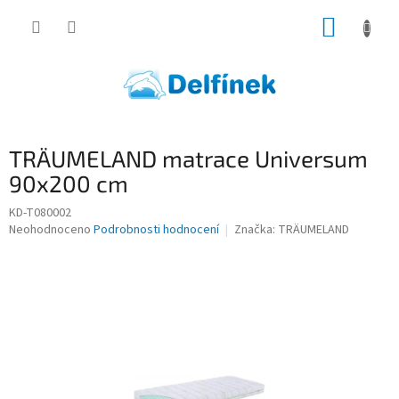
Přejít
NÁKUP
na
obsah
KOŠÍK
TRÄUMELAND matrace Universum
90x200 cm
KD-T080002
Průměrné
Neohodnoceno
Podrobnosti hodnocení
Značka:
TRÄUMELAND
hodnocení
produktu
je
0,0
z
5
hvězdiček.