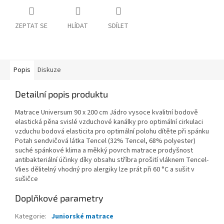
ZEPTAT SE
HLÍDAT
SDÍLET
Popis
Diskuze
Detailní popis produktu
Matrace Universum 90 x 200 cm Jádro vysoce kvalitní bodově
elastická pěna svislé vzduchové kanálky pro optimální cirkulaci
vzduchu bodová elasticita pro optimální polohu dítěte při spánku
Potah sendvičová látka Tencel (32% Tencel, 68% polyester)
suché spánkové klima a měkký povrch matrace prodyšnost
antibakteriální účinky díky obsahu stříbra prošití vláknem Tencel-
Vlies dělitelný vhodný pro alergiky lze prát při 60 °C a sušit v
sušičce
Doplňkové parametry
Kategorie
:
Juniorské matrace