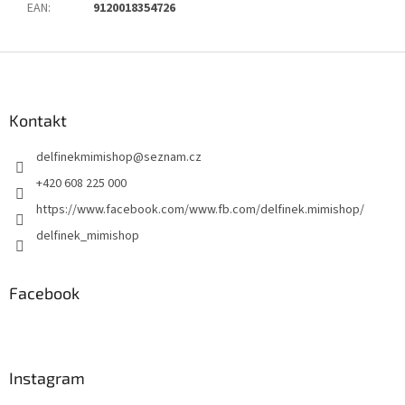
EAN
:
9120018354726
Z
á
p
a
Kontakt
t
delfinekmimishop
@
seznam.cz
í
+420 608 225 000
https://www.facebook.com/www.fb.com/delfinek.mimishop/
delfinek_mimishop
Facebook
Instagram