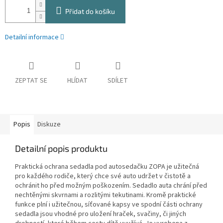
Přidat do košíku
Detailní informace
ZEPTAT SE
HLÍDAT
SDÍLET
Popis
Diskuze
Detailní popis produktu
Praktická ochrana sedadla pod autosedačku ZOPA je užitečná
pro každého rodiče, který chce své auto udržet v čistotě a
ochránit ho před možným poškozením. Sedadlo auta chrání před
nechtěnými skvrnami a rozlitými tekutinami. Kromě praktické
funkce plní i užitečnou, síťované kapsy ve spodní části ochrany
sedadla jsou vhodné pro uložení hraček, svačiny, či jiných