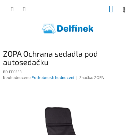
Přejít
NÁKUP
na
obsah
KOŠÍK
ZOPA Ochrana sedadla pod
autosedačku
BD-FE0333
Průměrné
Neohodnoceno
Podrobnosti hodnocení
Značka:
ZOPA
hodnocení
produktu
je
0,0
z
5
hvězdiček.