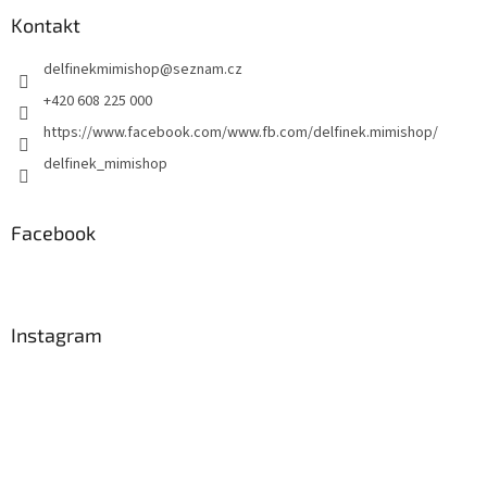
p
a
Kontakt
t
delfinekmimishop
@
seznam.cz
í
+420 608 225 000
https://www.facebook.com/www.fb.com/delfinek.mimishop/
delfinek_mimishop
Facebook
Instagram