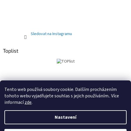
Sledovat na Instagramu
Toplist
Obchodní podmínky
PRODEJNA
Registrační sleva 10%
Tento web používá soubory cookie. Dalším procházením
tohoto webu vyjadřujete souhlas s jejich používáním.. Více
informací
zde
.
Vytvořil Shoptet
Nastavení
Copyright 2026
Kočárky autosedačky Delfínek Olomouc
.