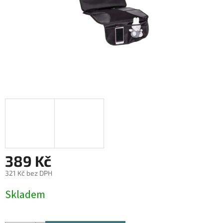
389 Kč
321 Kč bez DPH
Měrná
Skladem
cena: