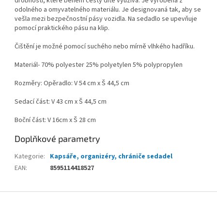
drobností, které během cesty dítě využívá. Je vyrobena z
odolného a omyvatelného materiálu. Je designovaná tak, aby se
vešla mezi bezpečnostní pásy vozidla. Na sedadlo se upevňuje
pomocí praktického pásu na klip.
Čištění je možné pomocí suchého nebo mírně vlhkého hadříku.
Materiál- 70% polyester 25% polyetylen 5% polypropylen
Rozměry: Opěradlo: V 54 cm x Š 44,5 cm
Sedací část: V 43 cm x Š 44,5 cm
Boční část: V 16cm x Š 28 cm
Doplňkové parametry
Kategorie
:
Kapsáře, organizéry, chrániče sedadel
EAN
:
8595114418527
Z
á