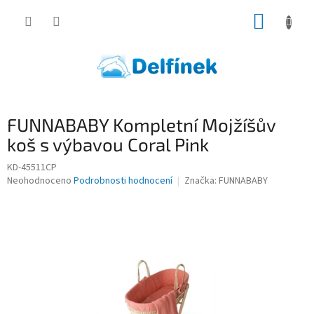
Přejít
NÁKUP
na
obsah
KOŠÍK
FUNNABABY Kompletní Mojžíšův
koš s výbavou Coral Pink
KD-45511CP
Průměrné
Neohodnoceno
Podrobnosti hodnocení
Značka:
FUNNABABY
hodnocení
produktu
je
0,0
z
5
hvězdiček.