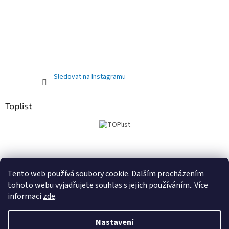
Sledovat na Instagramu
Toplist
Obchodní podmínky
PRODEJNA
Registrační sleva 10%
Tento web používá soubory cookie. Dalším procházením
tohoto webu vyjadřujete souhlas s jejich používáním.. Více
informací
zde
.
Vytvořil Shoptet
Nastavení