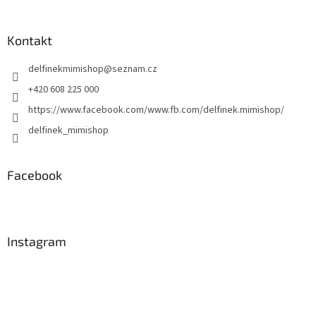
á
p
a
Kontakt
t
delfinekmimishop
@
seznam.cz
í
+420 608 225 000
https://www.facebook.com/www.fb.com/delfinek.mimishop/
delfinek_mimishop
Facebook
Instagram