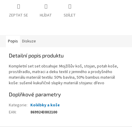
ZEPTAT SE
HLÍDAT
SDÍLET
Popis
Diskuze
Detailní popis produktu
Kompletní set set obsahuje: Mojžíšův koš, stojan, potah koše,
prostěradlo, matraci a deku textil z jemného a prodyšného
materiálu materiál textilu: 50% bavlna, 50% bambus materiál
koše: sušené kukuřičné slupky materiál stojanu: dřevo
Doplňkové parametry
Kategorie
:
Kolébky a koše
EAN
:
8699243802100
Z