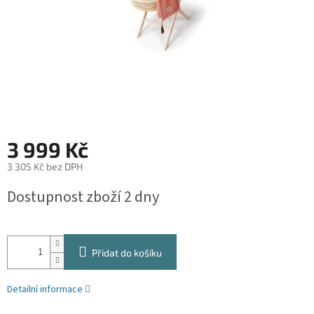
3 999 Kč
3 305 Kč bez DPH
Měrná
Dostupnost zboží 2 dny
cena:
Přidat do košíku
Detailní informace