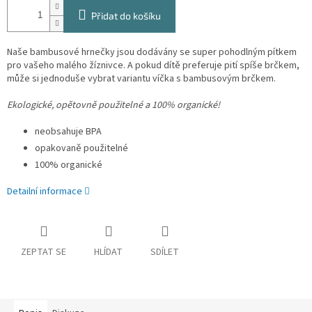
Přidat do košíku
Naše bambusové hrnečky jsou dodávány se super pohodlným pítkem
pro vašeho malého žíznivce. A pokud dítě preferuje pití spíše brčkem,
může si jednoduše vybrat variantu víčka s bambusovým brčkem.
Ekologické, opětovně použitelné a 100% organické!
neobsahuje BPA
opakovaně použitelné
100% organické
Detailní informace
ZEPTAT SE
HLÍDAT
SDÍLET