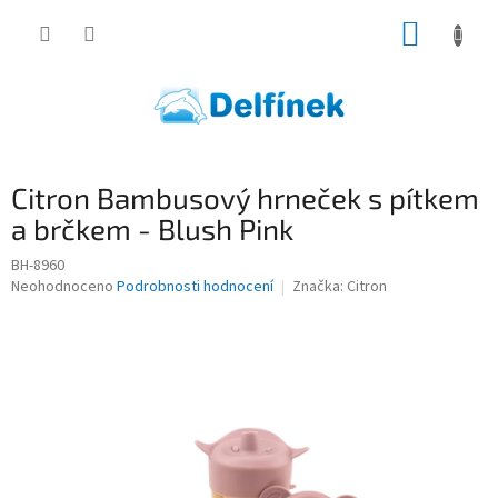
Přejít
NÁKUP
na
obsah
KOŠÍK
Citron Bambusový hrneček s pítkem
a brčkem - Blush Pink
BH-8960
Průměrné
Neohodnoceno
Podrobnosti hodnocení
Značka:
Citron
hodnocení
produktu
je
0,0
z
5
hvězdiček.