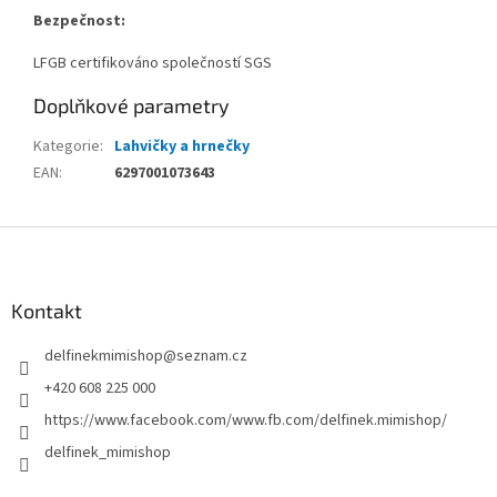
Bezpečnost:
LFGB certifikováno společností SGS
Doplňkové parametry
Kategorie
:
Lahvičky a hrnečky
EAN
:
6297001073643
Z
á
p
a
Kontakt
t
delfinekmimishop
@
seznam.cz
í
+420 608 225 000
https://www.facebook.com/www.fb.com/delfinek.mimishop/
delfinek_mimishop