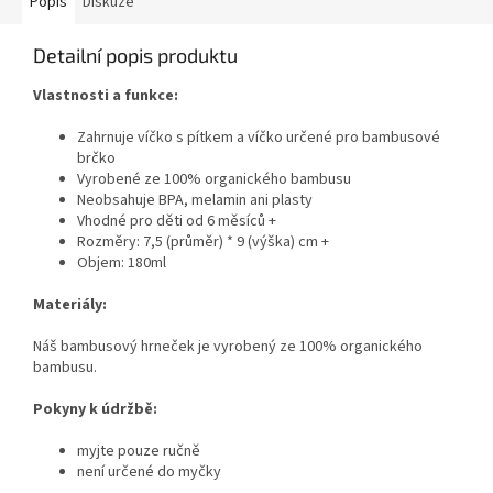
Popis
Diskuze
Detailní popis produktu
Vlastnosti a funkce:
Zahrnuje víčko s pítkem a víčko určené pro bambusové
brčko
Vyrobené ze 100% organického bambusu
Neobsahuje BPA, melamin ani plasty
Vhodné pro děti od 6 měsíců +
Rozměry: 7,5 (průměr) * 9 (výška) cm +
Objem: 180ml
Materiály:
Náš bambusový hrneček je vyrobený ze 100% organického
bambusu.
Pokyny k údržbě:
myjte pouze ručně
není určené do myčky