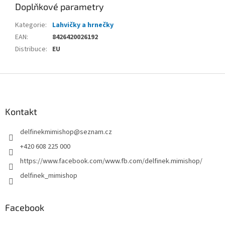
Doplňkové parametry
Kategorie
:
Lahvičky a hrnečky
EAN
:
8426420026192
Distribuce
:
EU
Z
á
p
a
Kontakt
t
delfinekmimishop
@
seznam.cz
í
+420 608 225 000
https://www.facebook.com/www.fb.com/delfinek.mimishop/
delfinek_mimishop
Facebook