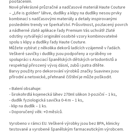
pootáčením.
Nové překrásné průzračné a nadčasové materiál Haute Couture
– „Life is golden“ láhve, dudlíky a klipy na dudlíky nesou prvky
kombinací s nadčasovými materiály a detaily inspirovanými
posledními trendy ve šperkařství. Průsvitnost, pozlacený povrch
a nádherné zlaté aplikace řady Premium Vás uchvátí! Zlaté
odstíny vytvářející originální osobité vzory kombinovatelné
spolu s klipy a dudlíky řady Haute Couture.
Můžete vybírat z několika dekorů ladících vzájemně v řadách.
Veškeré savičky i dudlíky jsou podpořeny a vyráběny ve
spolupráci s Asociací španělských dětských ortodontistů a
respektují přirozený vývoj dásní, zubů i patra dítěte.
Barvy použity pro dekorování výrobků značky Suavinex jsou
přírodní a netoxické, přehnané čištění je může poškodit.
• Balení obsahuje:
- širokohrdlá kojenecká láhev 270ml silikon 3-poziční – 1 ks,
- dudlík fyziologická savička 0-4 m – 1 ks,
- klip na dudlík – 1 ks.
• Doporučený věk: +0 měsíců.
Vyrobeno v rámci EU. Veškeré výrobky jsou bez BPA, klinicky
testované a vyrobené španělským farmaceutickým výrobcem.