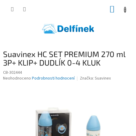
Přejít
NÁKUP
na
obsah
KOŠÍK
Suavinex HC SET PREMIUM 270 ml
3P+ KLIP+ DUDLÍK 0-4 KLUK
CB-302444
Průměrné
Neohodnoceno
Podrobnosti hodnocení
Značka:
Suavinex
hodnocení
produktu
je
0,0
z
5
hvězdiček.