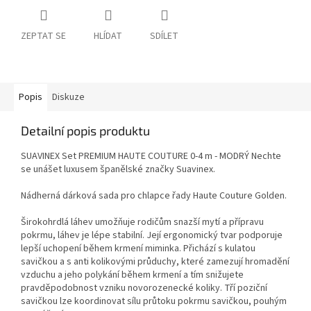
ZEPTAT SE
HLÍDAT
SDÍLET
Popis
Diskuze
Detailní popis produktu
SUAVINEX Set PREMIUM HAUTE COUTURE 0-4 m - MODRÝ Nechte
se unášet luxusem španělské značky Suavinex.
Nádherná dárková sada pro chlapce řady Haute Couture Golden.
Širokohrdlá láhev umožňuje rodičům snazší mytí a přípravu
pokrmu, láhev je lépe stabilní. Její ergonomický tvar podporuje
lepší uchopení během krmení miminka. Přichází s kulatou
savičkou a s anti kolikovými průduchy, které zamezují hromadění
vzduchu a jeho polykání během krmení a tím snižujete
pravděpodobnost vzniku novorozenecké koliky. Tří poziční
savičkou lze koordinovat sílu průtoku pokrmu savičkou, pouhým