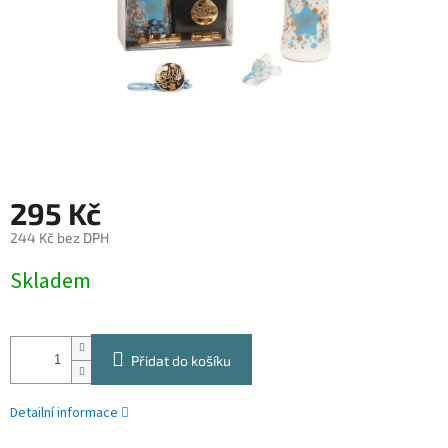
295 Kč
244 Kč bez DPH
Měrná
Skladem
cena:
Přidat do košíku
Detailní informace