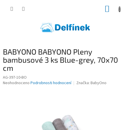
Přejít
NÁKUP
na
obsah
KOŠÍK
BABYONO BABYONO Pleny
bambusové 3 ks Blue-grey, 70x70
cm
AG-397-10-BO
Průměrné
Neohodnoceno
Podrobnosti hodnocení
Značka:
BabyOno
hodnocení
produktu
je
0,0
z
5
hvězdiček.