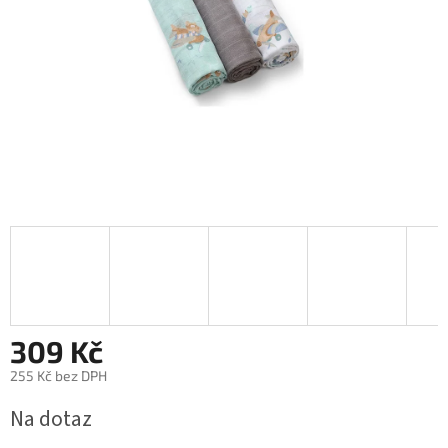
309 Kč
255 Kč bez DPH
Měrná
Na dotaz
cena: