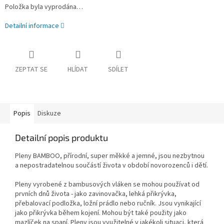
Položka byla vyprodána…
Detailní informace
ZEPTAT SE
HLÍDAT
SDÍLET
Popis
Diskuze
Detailní popis produktu
Pleny BAMBOO, přírodní, super měkké a jemné, jsou nezbytnou
a nepostradatelnou součástí života v období novorozenců i dětí.
Pleny vyrobené z bambusových vláken se mohou používat od
prvních dnů života - jako zavinovačka, lehká přikrývka,
přebalovací podložka, ložní prádlo nebo ručník. Jsou vynikající
jako přikrývka během kojení. Mohou být také použity jako
mazlíček na spaní. Pleny jsou využitelné v jakékoli situaci, která