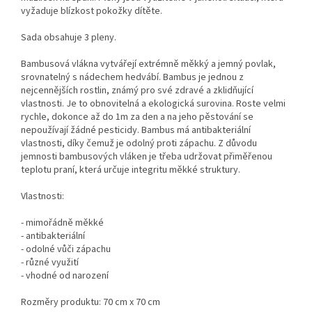
vyžaduje blízkost pokožky dítěte.
Sada obsahuje 3 pleny.
Bambusová vlákna vytvářejí extrémně měkký a jemný povlak,
srovnatelný s nádechem hedvábí. Bambus je jednou z
nejcennějších rostlin, známý pro své zdravé a zklidňující
vlastnosti. Je to obnovitelná a ekologická surovina. Roste velmi
rychle, dokonce až do 1m za den a na jeho pěstování se
nepoužívají žádné pesticidy. Bambus má antibakteriální
vlastnosti, díky čemuž je odolný proti zápachu. Z důvodu
jemnosti bambusových vláken je třeba udržovat přiměřenou
teplotu praní, která určuje integritu měkké struktury.
Vlastnosti:
- mimořádně měkké
- antibakteriální
- odolné vůči zápachu
- různé využití
- vhodné od narození
Rozměry produktu: 70 cm x 70 cm