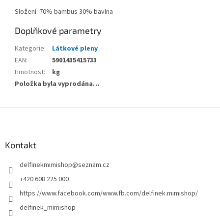
Složení: 70% bambus 30% bavlna
Doplňkové parametry
Kategorie
:
Látkové pleny
EAN
:
5901435415733
Hmotnost
:
kg
Položka byla vyprodána…
Z
á
p
a
Kontakt
t
delfinekmimishop
@
seznam.cz
í
+420 608 225 000
https://www.facebook.com/www.fb.com/delfinek.mimishop/
delfinek_mimishop