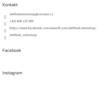
a
Kontakt
t
delfinekmimishop
@
seznam.cz
í
+420 608 225 000
https://www.facebook.com/www.fb.com/delfinek.mimishop/
delfinek_mimishop
Facebook
Instagram