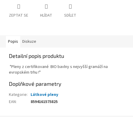
ZEPTAT SE
HLÍDAT
SDÍLET
Popis
Diskuze
Detailní popis produktu
"Pleny z certifikované BIO bavlny s nejvyšší gramáží na
evropském trhu !"
Doplňkové parametry
Kategorie
:
Látkové pleny
EAN
:
8594161575825
Z
á
p