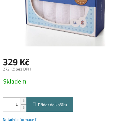
329 Kč
272 Kč bez DPH
Měrná
Skladem
cena:
Přidat do košíku
Detailní informace