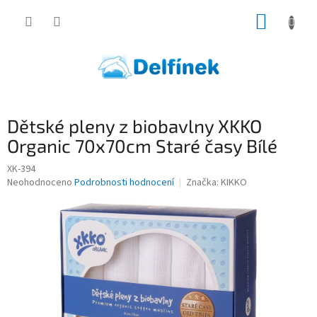
Přejít
NÁKUP
na
obsah
KOŠÍK
Dětské pleny z biobavlny XKKO
Organic 70x70cm Staré časy Bílé
XK-394
Průměrné
Neohodnoceno
Podrobnosti hodnocení
Značka:
KIKKO
hodnocení
produktu
je
0,0
z
5
hvězdiček.