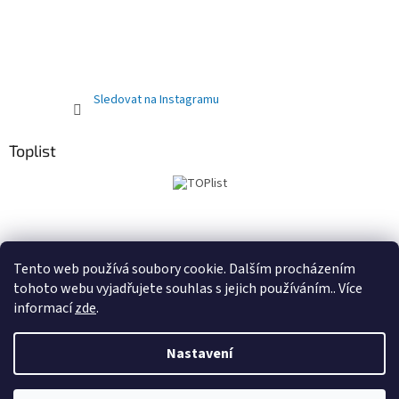
Sledovat na Instagramu
Toplist
Obchodní podmínky
PRODEJNA
Registrační sleva 10%
Tento web používá soubory cookie. Dalším procházením
tohoto webu vyjadřujete souhlas s jejich používáním.. Více
informací
zde
.
Vytvořil Shoptet
Nastavení
Copyright 2026
Kočárky autosedačky Delfínek Olomouc
.