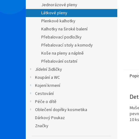
n
Jednorázové pleny
e
Látkové pleny
l
Plenkové kalhotky
Kalhotky na široké balení
Přebalovací podložky
Přebalovací stoly a komody
Koše na pleny a náplně
Přebalování ostatní
Jídelní židličky
Popi
Koupání a WC
Kojení krmení
Cestování
Det
Péče o dítě
Muše
Oblečení dopňky kosmetika
pevn
Dárkový Poukaz
10 ks
Značky