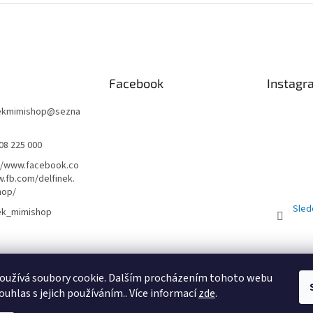
Facebook
Instagr
nekmimishop
@
sezna
08 225 000
//www.facebook.co
.fb.com/delfinek.
hop/
Sled
nek_mimishop
Obchodní podmínky
PRODEJNA
Registrační sleva 10%
oužívá soubory cookie. Dalším procházením tohoto webu
ouhlas s jejich používáním.. Více informací
zde
.