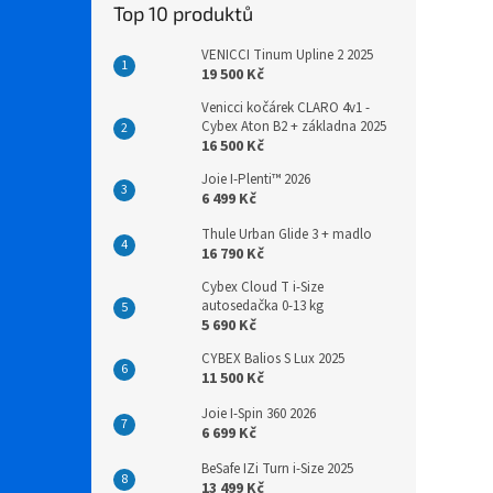
Top 10 produktů
VENICCI Tinum Upline 2 2025
19 500 Kč
Venicci kočárek CLARO 4v1 -
Cybex Aton B2 + základna 2025
16 500 Kč
Joie I-Plenti™ 2026
6 499 Kč
Thule Urban Glide 3 + madlo
16 790 Kč
Cybex Cloud T i-Size
autosedačka 0-13 kg
5 690 Kč
CYBEX Balios S Lux 2025
11 500 Kč
Joie I-Spin 360 2026
6 699 Kč
BeSafe IZi Turn i-Size 2025
13 499 Kč