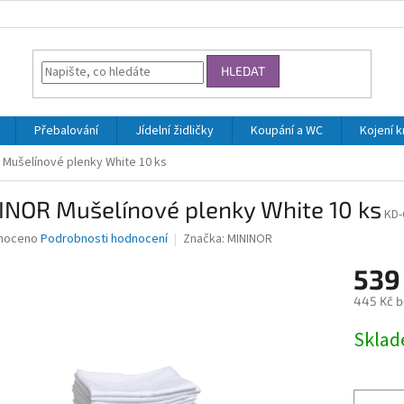
HLEDAT
Přebalování
Jídelní židličky
Koupání a WC
Kojení 
 Mušelínové plenky White 10 ks
INOR Mušelínové plenky White 10 ks
KD-
né
noceno
Podrobnosti hodnocení
Značka:
MININOR
ní
539
u
445 Kč 
Měrná
Skla
cena:
ek.