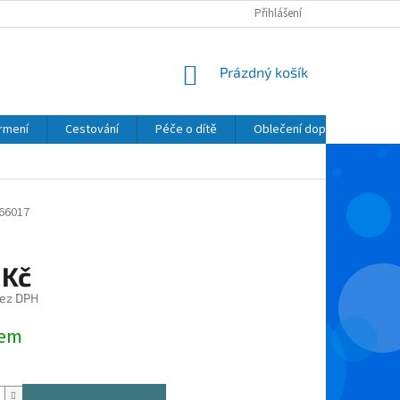
Přihlášení
NÁKUPNÍ
Prázdný košík
KOŠÍK
krmení
Cestování
Péče o dítě
Oblečení dopňky kosmetik
66017
 Kč
bez DPH
dem