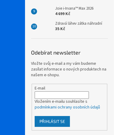
Joie i-Irvana™ Max 2026
4 699 Kč
Zdravá láhev zátka náhradní
35 Kč
Odebírat newsletter
Vložte svůj e-mail a my vám budeme
zasílat informace o nových produktech na
našem e-shopu.
E-mail
Vložením e-mailu souhlasíte s
podmínkami ochrany osobních údajů
PŘIHLÁSIT SE