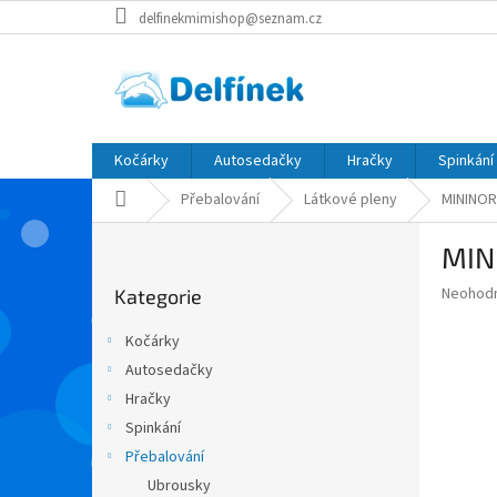
Přejít
delfinekmimishop@seznam.cz
na
obsah
Kočárky
Autosedačky
Hračky
Spinkání
Domů
Přebalování
Látkové pleny
MININOR
P
MIN
o
Přeskočit
s
Průměr
Neohod
Kategorie
kategorie
t
hodnoce
r
produkt
Kočárky
a
je
Autosedačky
0,0
n
z
Hračky
n
5
í
Spinkání
hvězdič
p
Přebalování
a
Ubrousky