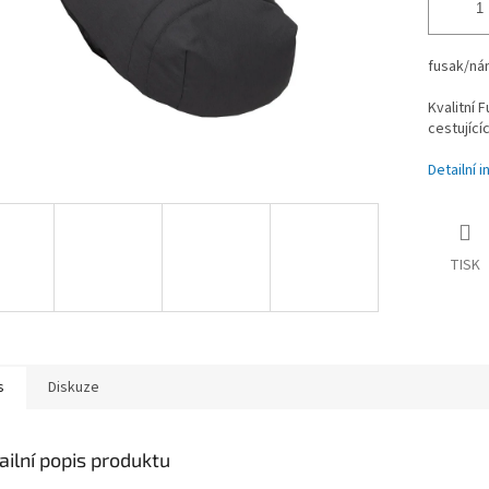
fusak/ná
Kvalitní 
cestujícíc
Detailní 
TISK
s
Diskuze
ailní popis produktu