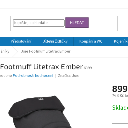
HLEDAT
Přebalování
Jídelní židličky
Koupání a WC
Kojení 
žníky
Joie Footmuff Litetrax Ember
 Footmuff Litetrax Ember
6399
né
noceno
Podrobnosti hodnocení
Značka:
Joie
ní
899
u
743 Kč b
Měrná
Skla
cena:
ek.