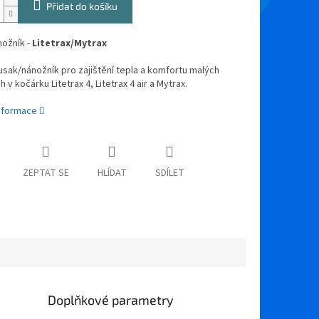
Přidat do košíku
nožník -
Litetrax/Mytrax
Fusak/nánožník pro zajištění tepla a komfortu malých
h v kočárku Litetrax 4, Litetrax 4 air a Mytrax.
informace
ZEPTAT SE
HLÍDAT
SDÍLET
Doplňkové parametry