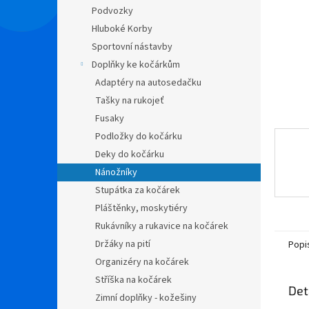
n
Podvozky
e
Hluboké Korby
l
Sportovní nástavby
Doplňky ke kočárkům
Adaptéry na autosedačku
Tašky na rukojeť
Fusaky
Podložky do kočárku
Deky do kočárku
Nánožníky
Stupátka za kočárek
Pláštěnky, moskytiéry
Rukávníky a rukavice na kočárek
Držáky na pití
Popi
Organizéry na kočárek
Stříška na kočárek
Det
Zimní doplňky - kožešiny