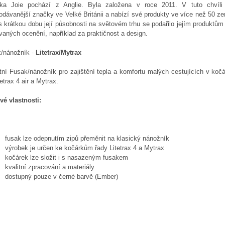
ka Joie pochází z Anglie. Byla založena v roce 2011. V tuto chvíli
odávanější značky ve Velké Británii a nabízí své produkty ve více než 50 z
s krátkou dobu její působnosti na světovém trhu se podařilo jejím produktům
aných ocenění, například za praktičnost a design.
k/nánožník -
Litetrax/Mytrax
tní Fusak/nánožník pro zajištění tepla a komfortu malých cestujících v kočá
tetrax 4 air a Mytrax.
vé vlastnosti:
fusak lze odepnutím zipů přeměnit na klasický nánožník
výrobek je určen ke kočárkům řady Litetrax 4 a Mytrax
kočárek lze složit i s nasazeným fusakem
kvalitní zpracování a materiály
dostupný pouze v černé barvě (Ember)