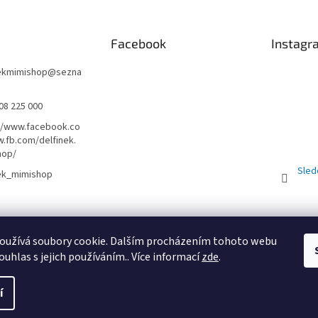
Facebook
Instagr
nekmimishop
@
sezna
08 225 000
//www.facebook.co
.fb.com/delfinek.
hop/
Sled
nek_mimishop
Obchodní podmínky
PRODEJNA
Registrační sleva 10%
oužívá soubory cookie. Dalším procházením tohoto webu
ouhlas s jejich používáním.. Více informací
zde
.
St
í
uc
. Všechna práva vyhrazena.