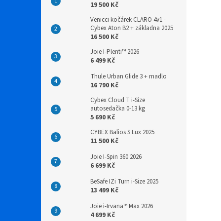
19 500 Kč
Venicci kočárek CLARO 4v1 -
Cybex Aton B2 + základna 2025
16 500 Kč
Joie I-Plenti™ 2026
6 499 Kč
Thule Urban Glide 3 + madlo
16 790 Kč
Cybex Cloud T i-Size
autosedačka 0-13 kg
5 690 Kč
CYBEX Balios S Lux 2025
11 500 Kč
Joie I-Spin 360 2026
6 699 Kč
BeSafe IZi Turn i-Size 2025
13 499 Kč
Joie i-Irvana™ Max 2026
4 699 Kč