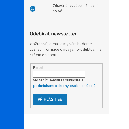
Zdravá láhev zátka náhradní
35 Kč
Odebírat newsletter
Vložte svůj e-mail a my vám budeme
zasílat informace o nových produktech na
našem e-shopu.
E-mail
Vložením e-mailu souhlasíte s
podmínkami ochrany osobních údajů
PŘIHLÁSIT SE
Z
á