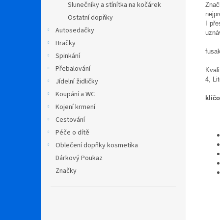
Slunečníky a stínítka na kočárek
Znač
nejpr
Ostatní dopňky
I pře
Autosedačky
uznáv
Hračky
fusa
Spinkání
Přebalování
Kvali
4, Li
Jídelní židličky
Koupání a WC
klíčo
Kojení krmení
Cestování
Péče o dítě
Oblečení dopňky kosmetika
Dárkový Poukaz
Značky