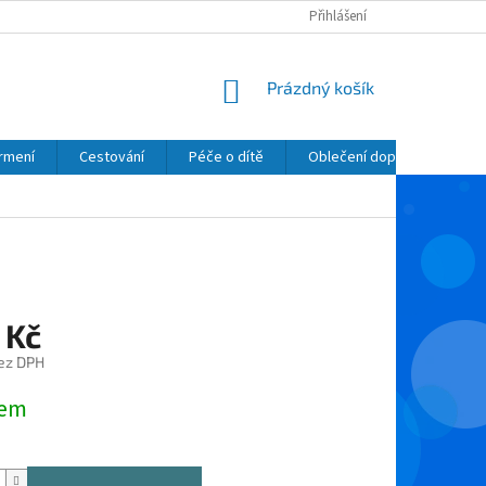
Přihlášení
NÁKUPNÍ
Prázdný košík
KOŠÍK
krmení
Cestování
Péče o dítě
Oblečení dopňky kosmetik
 Kč
ez DPH
dem