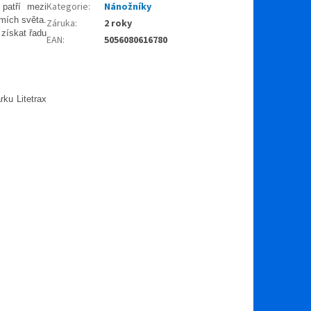
Kategorie
:
Nánožníky
 patří mezi
emích světa.
Záruka
:
2 roky
 získat řadu
EAN
:
5056080616780
rku Litetrax