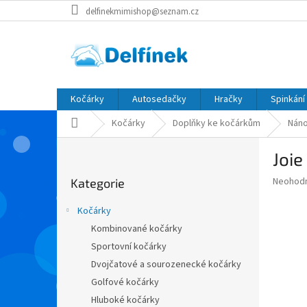
Přejít
delfinekmimishop@seznam.cz
na
obsah
Kočárky
Autosedačky
Hračky
Spinkání
Domů
Kočárky
Doplňky ke kočárkům
Náno
P
Joie
o
Přeskočit
s
Průměr
Neohod
Kategorie
kategorie
t
hodnoce
r
produkt
Kočárky
a
je
Kombinované kočárky
0,0
n
z
Sportovní kočárky
n
5
í
Dvojčatové a sourozenecké kočárky
hvězdič
p
Golfové kočárky
a
Hluboké kočárky