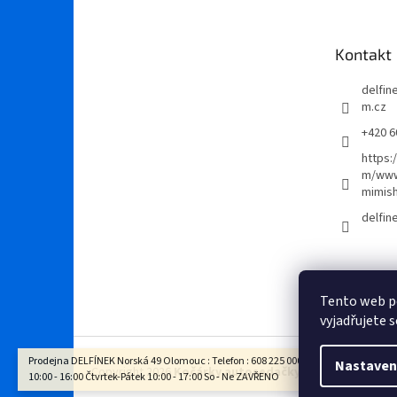
p
a
t
Kontakt
í
delfi
m.cz
+420 6
https:
m/www
mimis
delfi
Tento web p
vyjadřujete s
Prodejna DELFÍNEK Norská 49 Olomouc : Telefon : 608 225 000 Otevírací doba : Po - 
Nastaven
Copyright 2026
Kočárky autosedačky Delfínek Olomo
10:00 - 16:00 Čtvrtek-Pátek 10:00 - 17:00 So - Ne ZAVŘENO