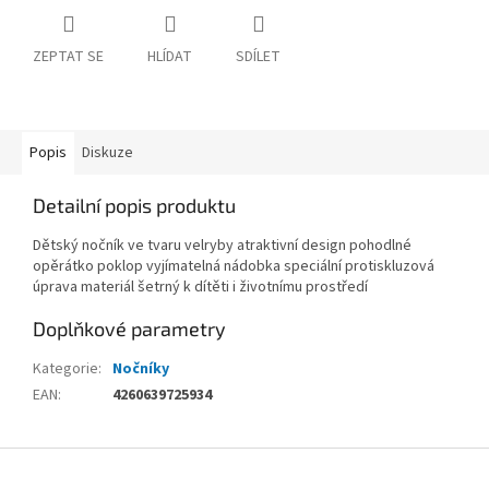
ZEPTAT SE
HLÍDAT
SDÍLET
Popis
Diskuze
Detailní popis produktu
Dětský nočník ve tvaru velryby atraktivní design pohodlné
opěrátko poklop vyjímatelná nádobka speciální protiskluzová
úprava materiál šetrný k dítěti i životnímu prostředí
Doplňkové parametry
Kategorie
:
Nočníky
EAN
:
4260639725934
Z
á