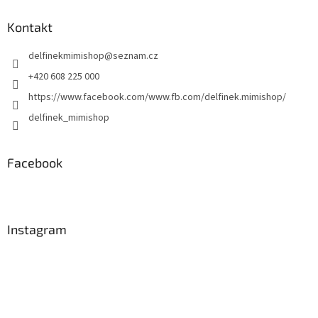
p
a
Kontakt
t
delfinekmimishop
@
seznam.cz
í
+420 608 225 000
https://www.facebook.com/www.fb.com/delfinek.mimishop/
delfinek_mimishop
Facebook
Instagram