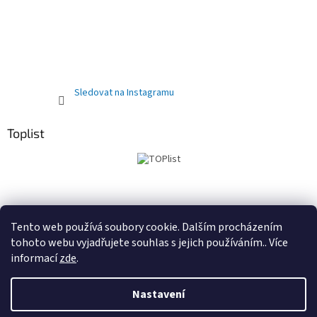
Sledovat na Instagramu
Toplist
Obchodní podmínky
PRODEJNA
Registrační sleva 10%
Tento web používá soubory cookie. Dalším procházením
tohoto webu vyjadřujete souhlas s jejich používáním.. Více
informací
zde
.
Vytvořil Shoptet
Nastavení