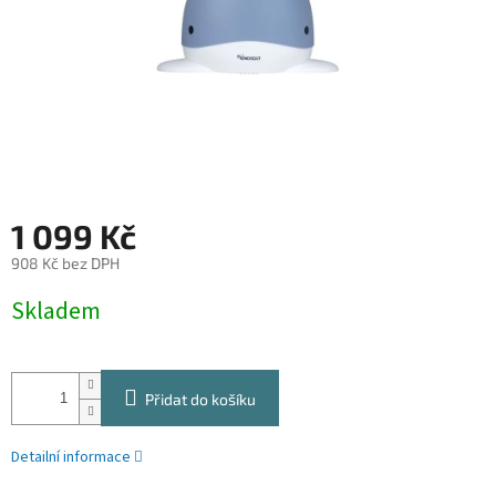
1 099 Kč
908 Kč bez DPH
Měrná
Skladem
cena:
Přidat do košíku
Detailní informace