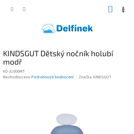
Přejít
NÁKUP
na
obsah
KOŠÍK
KINDSGUT Dětský nočník holubí
modř
KD-31000MT
Průměrné
Neohodnoceno
Podrobnosti hodnocení
Značka:
KINDSGUT
hodnocení
produktu
je
0,0
z
5
hvězdiček.