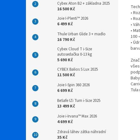
Cybex Aton B2 + základna 2025
Tech
16 500 Kč
• Ro
• Ro
Joie I-Plenti™ 2026
6 499 Kč
• Váh
• Ma
Thule Urban Glide 3 + madlo
100 -
16 790 Kč
• Úd
barv
Cybex Cloud T i-Size
autosedačka 0-13 kg
5 690 Kč
Znač
všes
CYBEX Balios S Lux 2025
podp
11 500 Kč
Baby
Carri
Joie I-Spin 360 2026
Tula 
6 699 Kč
BeSafe IZi Turn i-Size 2025
13 499 Kč
Joie i-Irvana™ Max 2026
4 699 Kč
Zdravá láhev zátka náhradní
35 Kč