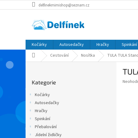
Přejít
delfinekmimishop@seznam.cz
na
obsah
Kočárky
Autosedačky
Hračky
Spinkání
Domů
Cestování
Nosítka
TULA TULA Stand
P
TUL
o
Přeskočit
s
Průměr
Neohod
Kategorie
kategorie
t
hodnoce
r
produkt
Kočárky
a
je
Autosedačky
0,0
n
z
Hračky
n
5
í
Spinkání
hvězdič
p
Přebalování
a
Jídelní židličky