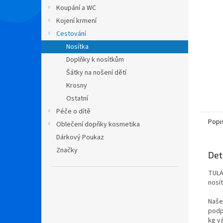
n
Koupání a WC
e
Kojení krmení
l
Cestování
Nosítka
Doplňky k nosítkům
Šátky na nošení dětí
Krosny
Ostatní
Péče o dítě
Popi
Oblečení dopňky kosmetika
Dárkový Poukaz
Značky
Det
TULA
nosí
Naše
podp
kg v