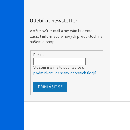
Odebírat newsletter
Vložte svůj e-mail a my vám budeme
zasílat informace o nových produktech na
našem e-shopu.
E-mail
Vložením e-mailu souhlasíte s
podmínkami ochrany osobních údajů
PŘIHLÁSIT SE
Z
á
p
a
t