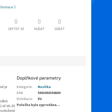
informace
ZEPTAT SE
HLÍDAT
SDÍLET
Doplňkové parametry
né je
Kategorie
:
Nosítka
EAN
:
5903050384609
Distribuce
:
EU
odlná
Položka byla vyprodána…
) až do 20
 rozložená