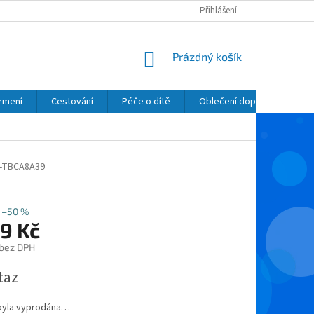
Přihlášení
NÁKUPNÍ
Prázdný košík
KOŠÍK
krmení
Cestování
Péče o dítě
Oblečení dopňky kosmetik
-TBCA8A39
–50 %
9 Kč
 bez DPH
taz
byla vyprodána…