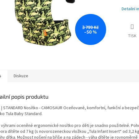
Detailní 
3 799 Kč
–50 %
TISK
s
Diskuze
ailní popis produktu
 | STANDARD Nosítko - CAMOSAUR Oceňované, komfortní, funkční a bezpeč
tko Tula Baby Standard.
 výhrami oceněné ergonomické nosítko pro děti je snadno použitelné. Poh
ora dítěte od 7 kg (s novorozeneckou vložkou „Tula Infant Insert“ od 3,2 kg
áhy dítka. Možnost nošení na břiše a na zádech - váha dítěte je rovnoměrně