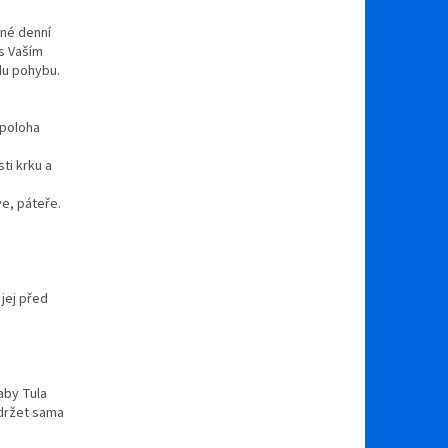
žné denní
 s Vaším
du pohybu.
 poloha
ti krku a
e, páteře.
jej před
aby Tula
 držet sama