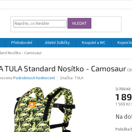
HLEDAT
Přebalování
Jídelní židličky
Koupání a WC
Kojení 
ard Nosítko - Camosaur
A TULA Standard Nosítko - Camosaur
CB
né
noceno
Podrobnosti hodnocení
Značka:
TULA
ní
u
3 799 Kč
1 89
1 569 Kč
Měrná
Na do
ek.
cena:
Položka 