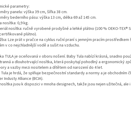
nické parametry:
změry panelu: výška 39 cm, šířka 38 cm.
změry bederního pásu: výška 13 cm, délka 69 až 145 cm.
a nosítka: 0,9 kg.
teriál nosítka: ručně vyrobené prodyšné a lehké plátno (100 % OEKO-TEX® 
certifikované plátno).
ržba: Lze prát v pračce na cyklus ruční praní s jemným pracím prostředkem
ám v co nejchladnější vodě a sušit na vzduchu.
ka TULA je oceňovaná v oboru nošení. Baby Tula nabízí krásná, snadno použ
tranná a dlouhotrvající nosítka, která poskytují pohodlný a ergonomický z
ory a vazby mezi nositelem a dítětem od narození do 4 let.
 Tula je hrdá, že splňuje bezpečnostní standardy a normy a je obchodním 
er Industy Alliance (BCIA).
nosítka jsou k dispozici v mnoha designech, takže jsou nejen užitečná, ale i