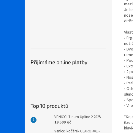
mezi
Je l
nošen
dítě
Vlast
• Er
noži
• Dvo
rame
• Po
Přijímáme online platby
• Ext
• 2 p
• Nos
• Pr
• Od
slun
• Sp
Top 10 produktů
• Vho
*Koj
VENICCI Tinum Upline 2 2025
19 500 Kč
(lze
hlav
Venicci kočárek CLARO 4v1 -