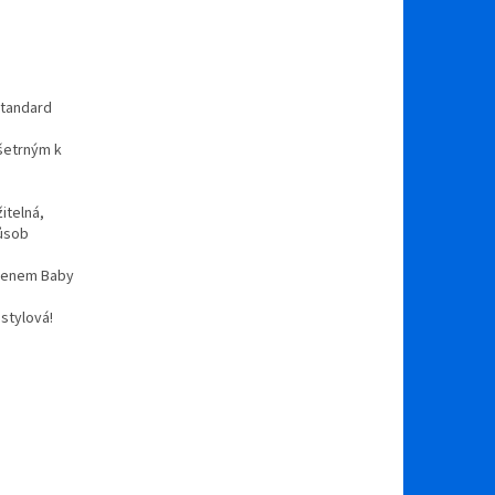
Standard
 šetrným k
itelná,
působ
členem Baby
 stylová!