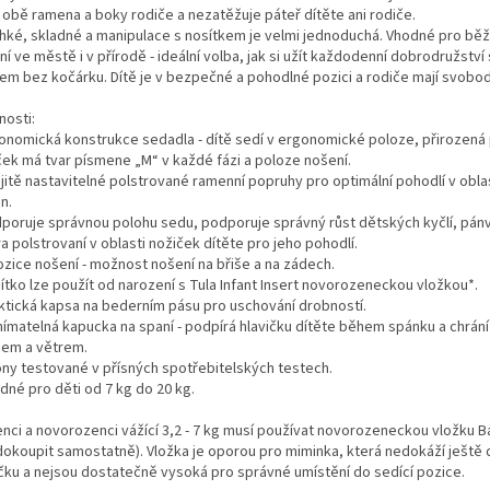
 obě ramena a boky rodiče a nezatěžuje páteř dítěte ani rodiče.
ehké, skladné a manipulace s nosítkem je velmi jednoduchá. Vhodné pro bě
í ve městě i v přírodě - ideální volba, jak si užít každodenní dobrodružství
tem bez kočárku. Dítě je v bezpečné a pohodlné pozici a rodiče mají svobo
nosti:
gonomická konstrukce sedadla - dítě sedí v ergonomické poloze, přirozená
ček má tvar písmene „M“ v každé fázi a poloze nošení.
jitě nastavitelné polstrované ramenní popruhy pro optimální pohodlí v oblas
n.
dporuje správnou polohu sedu, podporuje správný růst dětských kyčlí, pánv
ra polstrovaní v oblasti nožiček dítěte pro jeho pohodlí.
ozice nošení - možnost nošení na břiše a na zádech.
ítko lze použít od narození s Tula Infant Insert novorozeneckou vložkou*.
aktická kapsa na bederním pásu pro uschování drobností.
nímatelná kapucka na spaní - podpírá hlavičku dítěte během spánku a chrání 
cem a větrem.
ony testované v přísných spotřebitelských testech.
dné pro děti od 7 kg do 20 kg.
enci a novorozenci vážící 3,2 - 7 kg musí používat novorozeneckou vložku B
 dokoupit samostatně). Vložka je oporou pro miminka, která nedokáží ještě
ičku a nejsou dostatečně vysoká pro správné umístění do sedící pozice.