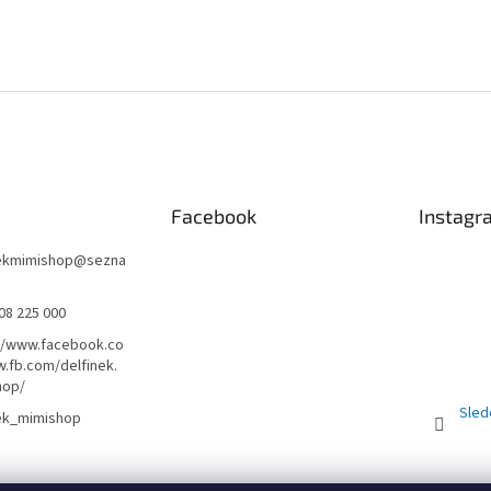
Facebook
Instagr
nekmimishop
@
sezna
08 225 000
//www.facebook.co
.fb.com/delfinek.
hop/
Sled
nek_mimishop