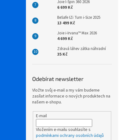
Joie I-Spin 360 2026
6 699 Kč
BeSafe IZi Turn i-Size 2025
13 499 Kč
Joie i-Irvana™ Max 2026
4 699 Kč
Zdravá láhev zátka náhradní
35 Kč
Odebírat newsletter
Vložte svůj e-mail a my vám budeme
zasílat informace o nových produktech na
našem e-shopu.
E-mail
Vložením e-mailu souhlasíte s
podmínkami ochrany osobních údajů