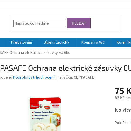
HLEDAT
Přebalování
Jídelní židličky
Koupání a WC
Kojení 
SAFE Ochrana elektrické zásuvky EU 6ks
PPASAFE Ochrana elektrické zásuvky E
né
noceno
Podrobnosti hodnocení
Značka:
CLIPPASAFE
ní
75 
u
62 Kč be
Měrná
Na do
cena:
ek.
Položka 