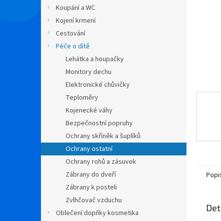
n
Koupání a WC
e
Kojení krmení
l
Cestování
Péče o dítě
Lehátka a houpačky
Monitory dechu
Elektronické chůvičky
Teploměry
Kojenecké váhy
Bezpečnostní popruhy
Ochrany skříněk a šuplíků
Ochrany ostatní
Ochrany rohů a zásuvek
Zábrany do dveří
Popi
Zábrany k posteli
Zvlhčovač vzduchu
Det
Oblečení dopňky kosmetika