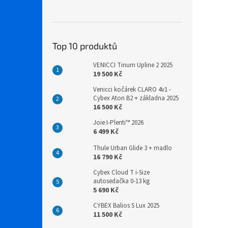
Top 10 produktů
VENICCI Tinum Upline 2 2025
19 500 Kč
Venicci kočárek CLARO 4v1 -
Cybex Aton B2 + základna 2025
16 500 Kč
Joie I-Plenti™ 2026
6 499 Kč
Thule Urban Glide 3 + madlo
16 790 Kč
Cybex Cloud T i-Size
autosedačka 0-13 kg
5 690 Kč
CYBEX Balios S Lux 2025
11 500 Kč