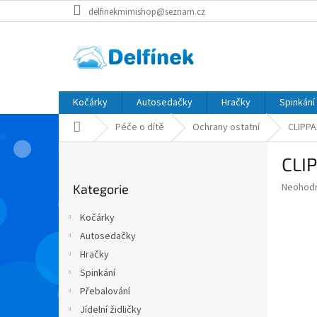
Přejít
delfinekmimishop@seznam.cz
na
obsah
Kočárky
Autosedačky
Hračky
Spinkání
Domů
Péče o dítě
Ochrany ostatní
CLIPPA
P
CLI
o
Přeskočit
s
Průměr
Neohod
Kategorie
kategorie
t
hodnoce
r
produkt
Kočárky
a
je
Autosedačky
0,0
n
z
Hračky
n
5
í
Spinkání
hvězdič
p
Přebalování
a
Jídelní židličky