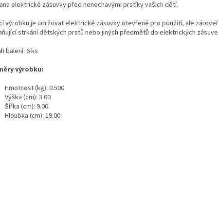
ana elektrické zásuvky před nenechavými prstíky vašich dětí.
cí výrobku je udržovat elektrické zásuvky otevřené pro použití, ale zárove
aňující strkání dětských prstů nebo jiných předmětů do elektrických zásuv
 balení: 6 ks
ěry výrobku:
Hmotnost (kg): 0.500
Výška (cm): 3.00
Šířka (cm): 9.00
Hloubka (cm): 19.00