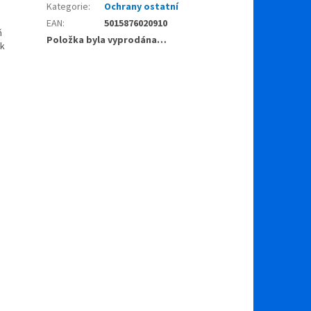
Kategorie
:
Ochrany ostatní
EAN
:
5015876020910
ň
Položka byla vyprodána…
ek