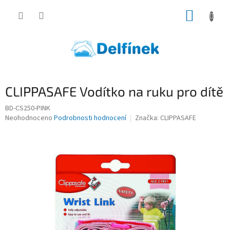
Přejít
NÁKUP
na
obsah
KOŠÍK
CLIPPASAFE Vodítko na ruku pro dítě
BD-CS250-PINK
Průměrné
Neohodnoceno
Podrobnosti hodnocení
Značka:
CLIPPASAFE
hodnocení
produktu
je
0,0
z
5
hvězdiček.