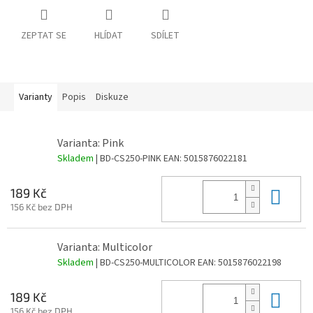
ZEPTAT SE
HLÍDAT
SDÍLET
Varianty
Popis
Diskuze
Varianta: Pink
Skladem
| BD-CS250-PINK
EAN:
5015876022181
Do 
189 Kč
156 Kč bez DPH
Varianta: Multicolor
Skladem
| BD-CS250-MULTICOLOR
EAN:
5015876022198
Do 
189 Kč
156 Kč bez DPH