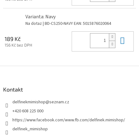
Varianta: Navy
Na dotaz
| BD-CS250-NAVY
EAN:
5015876020064
Do 
189 Kč
156 Kč bez DPH
Z
á
p
a
Kontakt
t
delfinekmimishop
@
seznam.cz
í
+420 608 225 000
https://www.facebook.com/www.fb.com/delfinek.mimishop/
delfinek_mimishop