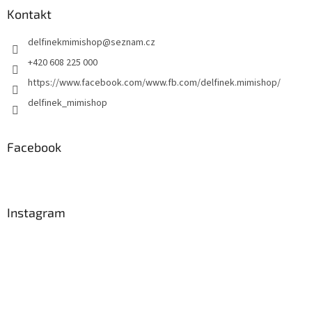
a
Kontakt
t
delfinekmimishop
@
seznam.cz
í
+420 608 225 000
https://www.facebook.com/www.fb.com/delfinek.mimishop/
delfinek_mimishop
Facebook
Instagram