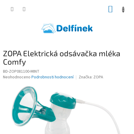
Přejít
NÁKUP
na
obsah
KOŠÍK
ZOPA Elektrická odsávačka mléka
Comfy
BD-ZOP081100-MINT
Průměrné
Neohodnoceno
Podrobnosti hodnocení
Značka:
ZOPA
hodnocení
produktu
je
0,0
z
5
hvězdiček.