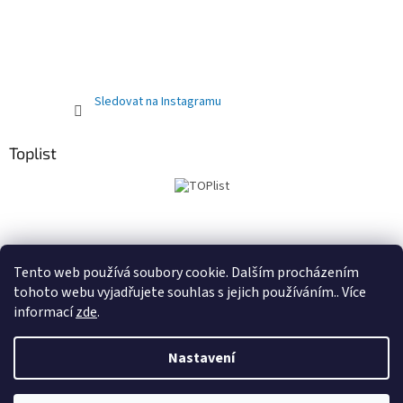
Sledovat na Instagramu
Toplist
Obchodní podmínky
PRODEJNA
Registrační sleva 10%
Tento web používá soubory cookie. Dalším procházením
tohoto webu vyjadřujete souhlas s jejich používáním.. Více
informací
zde
.
Vytvořil Shoptet
Nastavení
Copyright 2026
Kočárky autosedačky Delfínek Olomouc
.