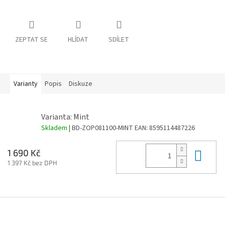
ZEPTAT SE
HLÍDAT
SDÍLET
Varianty
Popis
Diskuze
Varianta: Mint
Skladem
| BD-ZOP081100-MINT
EAN:
8595114487226
Do 
1 690 Kč
1 397 Kč bez DPH
Z
á
p