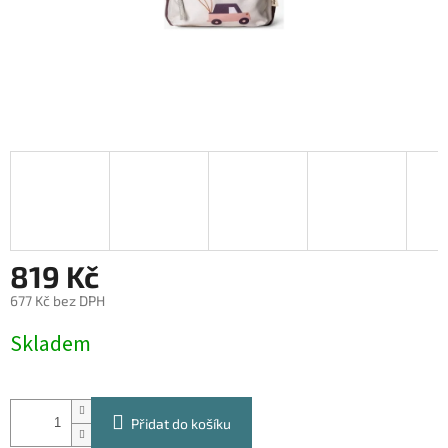
819 Kč
677 Kč bez DPH
Měrná
Skladem
cena:
Přidat do košíku