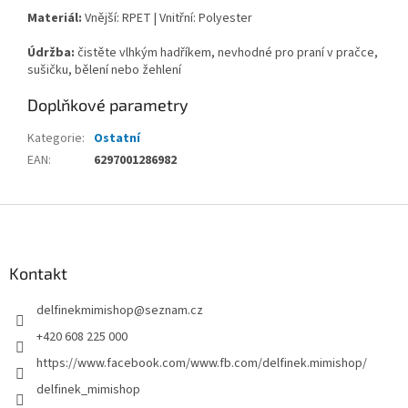
Materiál:
Vnější: RPET | Vnitřní: Polyester
Údržba:
čistěte vlhkým hadříkem, nevhodné pro praní v pračce,
sušičku, bělení nebo žehlení
Doplňkové parametry
Kategorie
:
Ostatní
EAN
:
6297001286982
Z
á
p
a
Kontakt
t
delfinekmimishop
@
seznam.cz
í
+420 608 225 000
https://www.facebook.com/www.fb.com/delfinek.mimishop/
delfinek_mimishop