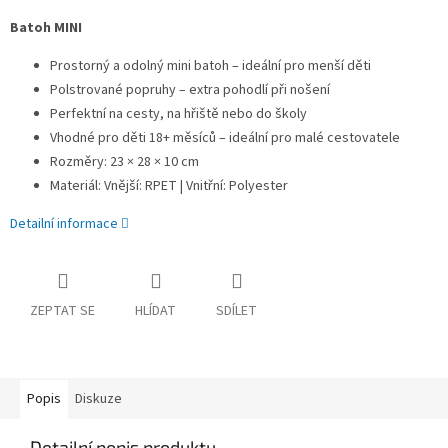
Batoh MINI
Prostorný a odolný mini batoh – ideální pro menší děti
Polstrované popruhy – extra pohodlí při nošení
Perfektní na cesty, na hřiště nebo do školy
Vhodné pro děti 18+ měsíců – ideální pro malé cestovatele
Rozměry: 23 × 28 × 10 cm
Materiál: Vnější: RPET | Vnitřní: Polyester
Detailní informace
ZEPTAT SE
HLÍDAT
SDÍLET
Popis
Diskuze
Detailní popis produktu