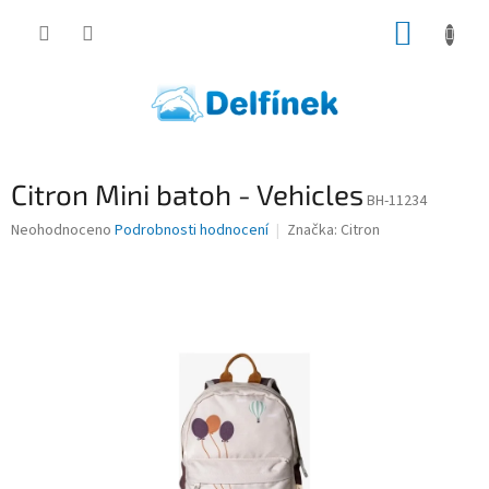
Přejít
NÁKUP
na
obsah
KOŠÍK
Citron Mini batoh - Vehicles
BH-11234
Průměrné
Neohodnoceno
Podrobnosti hodnocení
Značka:
Citron
hodnocení
produktu
je
0,0
z
5
hvězdiček.