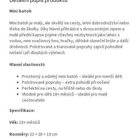
Mini batoh
Mini batoh je malý, ale skvělý na cesty, letní dobrodružství nebo
třeba do školky. Díky hlavní přihrádce s dvoucestným zipem a
malé přední kapse pojme všechny nezbytnosti jako lahev s
vodou, mini svačinový box, hračky, dětské sluneční brýle a další
drobnosti. Polstrované a tvarované popruhy zajistí pohodlné
nošení i při dlouhých výletech.
Hlavní vlastnosti:
Prostorný a odolný mini batoh – ideální pro menší děti
Polstrované popruhy – extra pohodlí při nošení
Perfektní na cesty, na hřiště nebo do školy
Vhodné pro děti 18+ měsíců – ideální pro malé
cestovatele
Specifikace:
Věk:
18+ měsíců
Rozměry:
23 × 28 × 10 cm