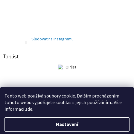
Sledovat na Instagramu
Toplist
Obchodní podmínky
PRODEJNA
Registrační sleva 10%
Tento web používá soubory cookie. Dalším procházením
tohoto webu vyjadřujete souhlas s jejich používáním.. Více
informací
zde
.
Vytvořil Shoptet
Nastavení