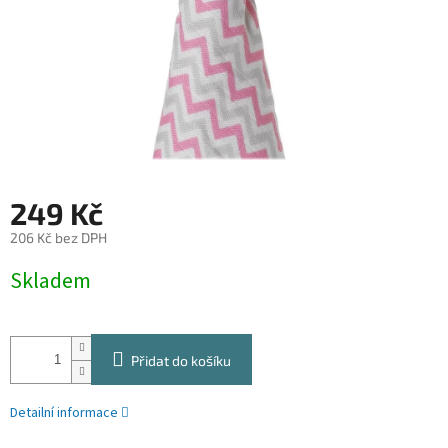
249 Kč
206 Kč bez DPH
Měrná
Skladem
cena:
Přidat do košíku
Detailní informace