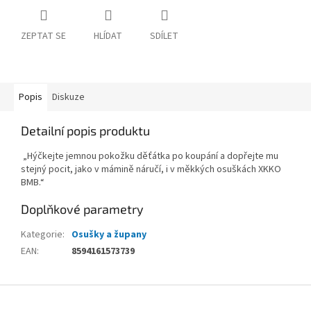
ZEPTAT SE
HLÍDAT
SDÍLET
Popis
Diskuze
Detailní popis produktu
„Hýčkejte jemnou pokožku děťátka po koupání a dopřejte mu
stejný pocit, jako v mámině náručí, i v měkkých osuškách XKKO
BMB.“
Doplňkové parametry
Kategorie
:
Osušky a župany
EAN
:
8594161573739
Z
á