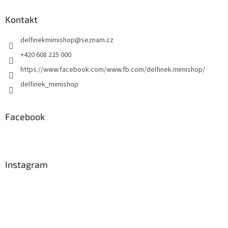
p
a
Kontakt
t
delfinekmimishop
@
seznam.cz
í
+420 608 225 000
https://www.facebook.com/www.fb.com/delfinek.mimishop/
delfinek_mimishop
Facebook
Instagram