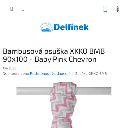
Přejít
NÁKUP
na
obsah
KOŠÍK
Bambusová osuška XKKO BMB
90x100 - Baby Pink Chevron
XK-1015
Průměrné
Neohodnoceno
Podrobnosti hodnocení
Značka:
XKKO BMB
hodnocení
produktu
je
0,0
z
5
hvězdiček.