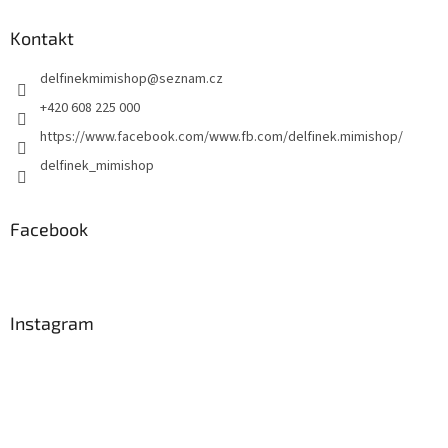
p
a
Kontakt
t
delfinekmimishop
@
seznam.cz
í
+420 608 225 000
https://www.facebook.com/www.fb.com/delfinek.mimishop/
delfinek_mimishop
Facebook
Instagram