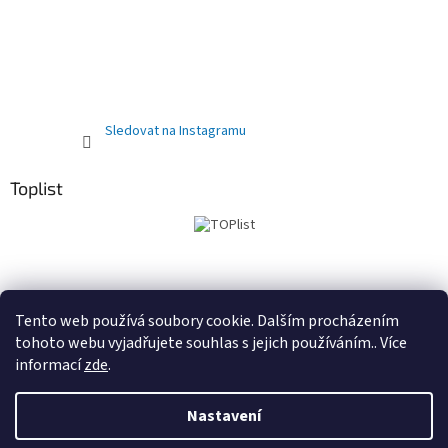
Sledovat na Instagramu
Toplist
Obchodní podmínky
PRODEJNA
Registrační sleva 10%
Tento web používá soubory cookie. Dalším procházením
tohoto webu vyjadřujete souhlas s jejich používáním.. Více
informací
zde
.
Vytvořil Shoptet
Nastavení