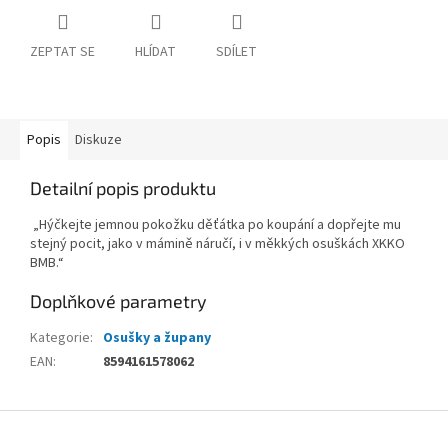
ZEPTAT SE
HLÍDAT
SDÍLET
Popis
Diskuze
Detailní popis produktu
„Hýčkejte jemnou pokožku děťátka po koupání a dopřejte mu
stejný pocit, jako v mámině náručí, i v měkkých osuškách XKKO
BMB.“
Doplňkové parametry
Kategorie
:
Osušky a župany
EAN
:
8594161578062
Z
á