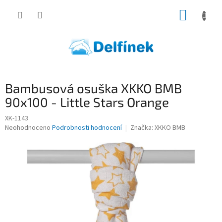
Přejít
NÁKUP
na
obsah
KOŠÍK
Bambusová osuška XKKO BMB
90x100 - Little Stars Orange
XK-1143
Průměrné
Neohodnoceno
Podrobnosti hodnocení
Značka:
XKKO BMB
hodnocení
produktu
je
0,0
z
5
hvězdiček.