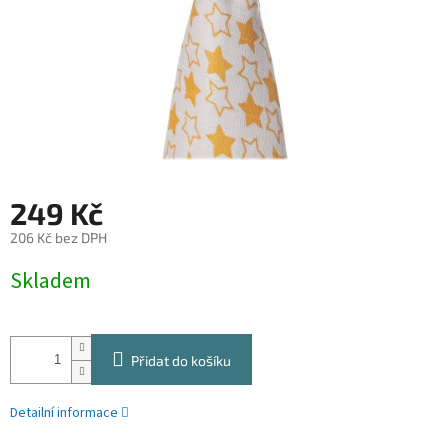
249 Kč
206 Kč bez DPH
Měrná
Skladem
cena:
Přidat do košíku
Detailní informace