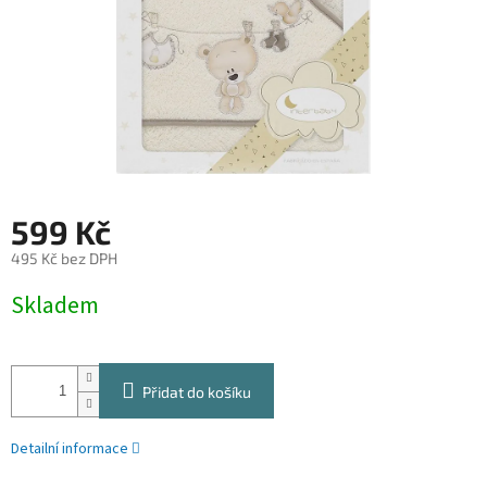
599 Kč
495 Kč bez DPH
Měrná
Skladem
cena:
Přidat do košíku
Detailní informace