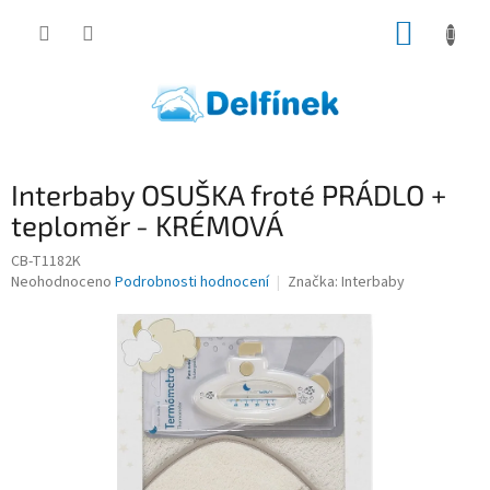
Přejít
NÁKUP
na
obsah
KOŠÍK
Interbaby OSUŠKA froté PRÁDLO +
teploměr - KRÉMOVÁ
CB-T1182K
Průměrné
Neohodnoceno
Podrobnosti hodnocení
Značka:
Interbaby
hodnocení
produktu
je
0,0
z
5
hvězdiček.