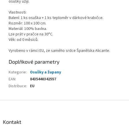
osušky užijí.
Vlastnosti:
Balení: 1 ks osuška + 1 ks teploměr v dárkové krabičce.
Rozměr: 100 x 100 cm.
Materiál: 100% bavlna.
Lze prát v pračce na 30°C.
Věk: od 0 měsíců.
Vyrobeno v rámci EU, ze samého srdce Španělska Alicante.
Doplňkové parametry
Kategorie
:
Osušky a župany
EAN
:
8435440342557
Distribuce
:
EU
Z
á
p
a
Kontakt
t