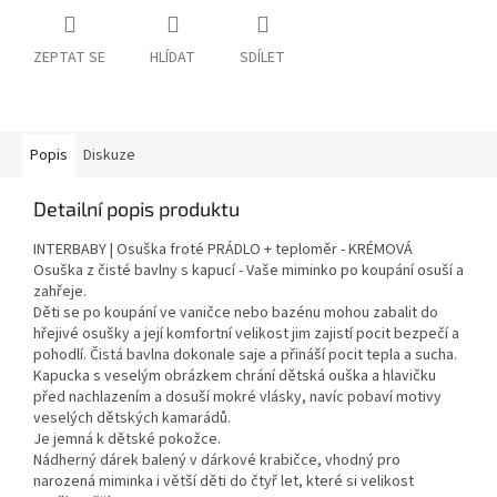
ZEPTAT SE
HLÍDAT
SDÍLET
Popis
Diskuze
Detailní popis produktu
INTERBABY | Osuška froté PRÁDLO + teploměr - KRÉMOVÁ
Osuška z čisté bavlny s kapucí - Vaše miminko po koupání osuší a
zahřeje.
Děti se po koupání ve vaničce nebo bazénu mohou zabalit do
hřejivé osušky a její komfortní velikost jim zajistí pocit bezpečí a
pohodlí. Čistá bavlna dokonale saje a přináší pocit tepla a sucha.
Kapucka s veselým obrázkem chrání dětská ouška a hlavičku
před nachlazením a dosuší mokré vlásky, navíc pobaví motivy
veselých dětských kamarádů.
Je jemná k dětské pokožce.
Nádherný dárek balený v dárkové krabičce, vhodný pro
narozená miminka i větší děti do čtyř let, které si velikost