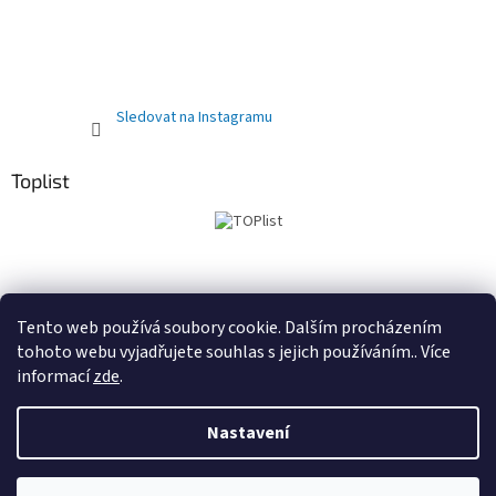
Sledovat na Instagramu
Toplist
Obchodní podmínky
PRODEJNA
Registrační sleva 10%
Tento web používá soubory cookie. Dalším procházením
tohoto webu vyjadřujete souhlas s jejich používáním.. Více
informací
zde
.
Vytvořil Shoptet
Nastavení
Copyright 2026
Kočárky autosedačky Delfínek Olomouc
.