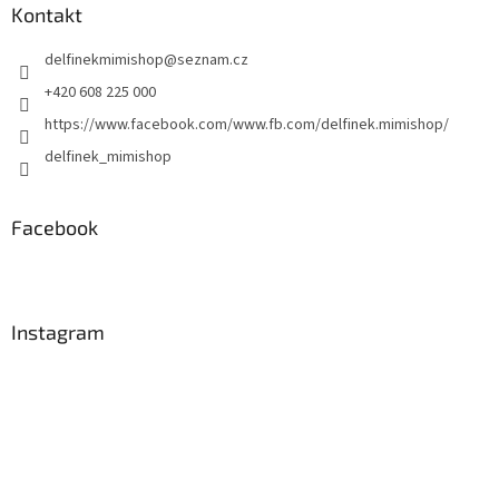
a
Kontakt
t
delfinekmimishop
@
seznam.cz
í
+420 608 225 000
https://www.facebook.com/www.fb.com/delfinek.mimishop/
delfinek_mimishop
Facebook
Instagram