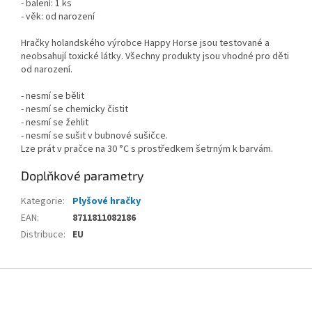
- balení: 1 ks
- věk: od narození
Hračky holandského výrobce Happy Horse jsou testované a
neobsahují toxické látky. Všechny produkty jsou vhodné pro děti
od narození.
- nesmí se bělit
- nesmí se chemicky čistit
- nesmí se žehlit
- nesmí se sušit v bubnové sušičce.
Lze prát v pračce na 30 °C s prostředkem šetrným k barvám.
Doplňkové parametry
Kategorie
:
Plyšové hračky
EAN
:
8711811082186
Distribuce
:
EU
Z
á
p