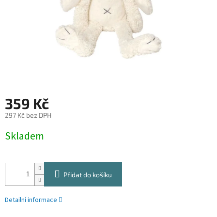
359 Kč
297 Kč bez DPH
Měrná
Skladem
cena:
Přidat do košíku
Detailní informace