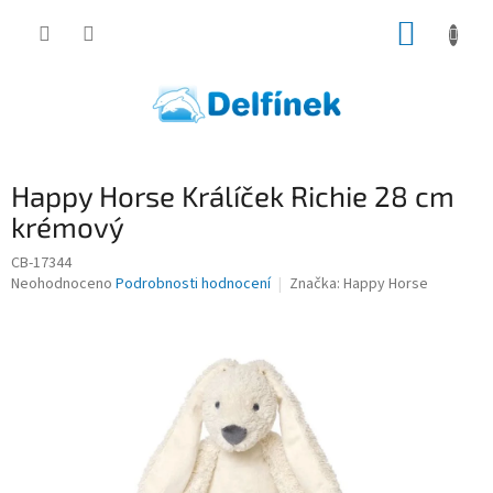
Přejít
NÁKUP
na
obsah
KOŠÍK
Happy Horse Králíček Richie 28 cm
krémový
CB-17344
Průměrné
Neohodnoceno
Podrobnosti hodnocení
Značka:
Happy Horse
hodnocení
produktu
je
0,0
z
5
hvězdiček.