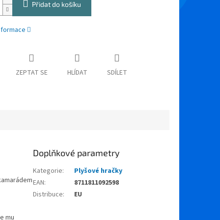
Přidat do košíku
informace
ZEPTAT SE
HLÍDAT
SDÍLET
Doplňkové parametry
Kategorie
:
Plyšové hračky
m kamarádem
EAN
:
8711811092598
Distribuce
:
EU
se mu