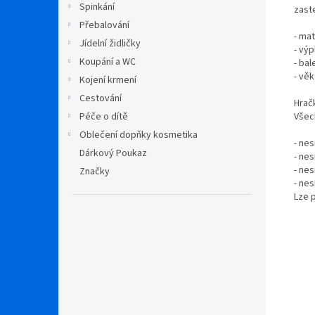
Spinkání
zast
Přebalování
- ma
Jídelní židličky
- vý
Koupání a WC
- bal
- věk
Kojení krmení
Cestování
Hrač
Všec
Péče o dítě
Oblečení dopňky kosmetika
- nes
Dárkový Poukaz
- nes
- nes
Značky
- ne
Lze 