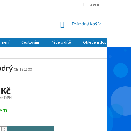
Přihlášení
NÁKUPNÍ
Prázdný košík
KOŠÍK
krmení
Cestování
Péče o dítě
Oblečení dopňky kosmetik
odrý
CB-132100
 Kč
ez DPH
dem