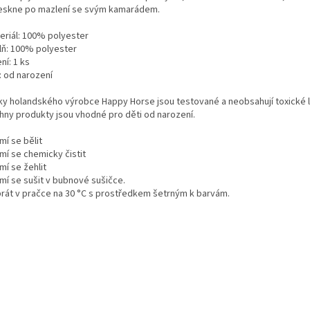
eskne po mazlení se svým kamarádem.
teriál: 100% polyester
plň: 100% polyester
ení: 1 ks
: od narození
ky holandského výrobce Happy Horse jsou testované a neobsahují toxické l
hny produkty jsou vhodné pro děti od narození.
mí se bělit
mí se chemicky čistit
mí se žehlit
smí se sušit v bubnové sušičce.
prát v pračce na 30 °C s prostředkem šetrným k barvám.