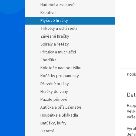
n
Hudební a zvukové
e
Kreativní
l
Plyšové hračky
Tříkolky a odrážedla
Závěsné hračky
Spirály a řetězy
Přítulky a muchláčci
Chodítka
Kolotoče nad postýlku
Popi
Kočárky pro panenky
Dřevěné hračky
Hračky do vany
Det
Puzzle pěnové
Happ
Autíčka a příslušenství
Veli
Houpátka a Skákadla
Vaše
Batůžky, kufry
Vyro
Ostatní
Jemn