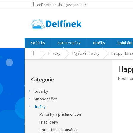
Přejít
delfinekmimishop@seznam.cz
na
obsah
Kočárky
Autosedačky
Hračky
Spinkání
Domů
Hračky
Plyšové hračky
Happy Horse
P
Happ
o
Přeskočit
s
Průměr
Neohod
Kategorie
kategorie
t
hodnoce
r
produkt
Kočárky
a
je
Autosedačky
0,0
n
z
Hračky
n
5
í
Panenky a příslušenství
hvězdič
p
Hrací deky
a
Chrastítka a kousátka