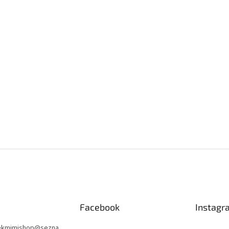
Facebook
Instagr
nekmimishop
@
sezna