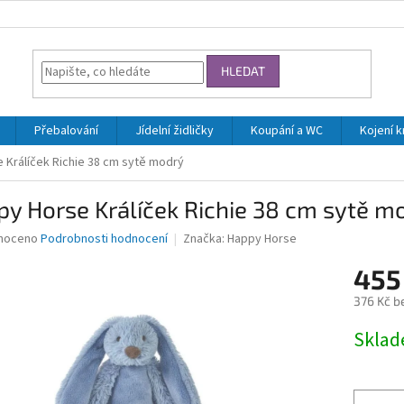
HLEDAT
Přebalování
Jídelní židličky
Koupání a WC
Kojení 
 Králíček Richie 38 cm sytě modrý
y Horse Králíček Richie 38 cm sytě m
né
noceno
Podrobnosti hodnocení
Značka:
Happy Horse
ní
455
u
376 Kč b
Měrná
Skla
cena:
ek.