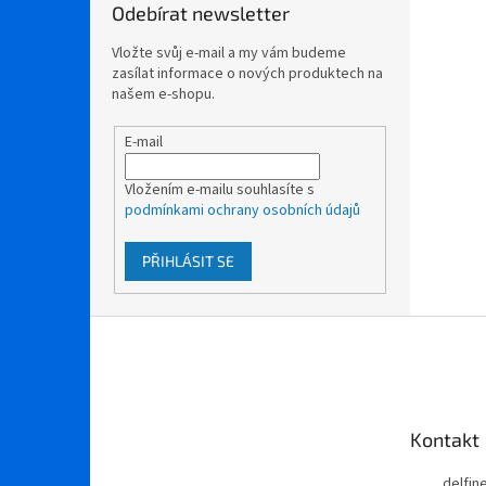
Odebírat newsletter
Vložte svůj e-mail a my vám budeme
zasílat informace o nových produktech na
našem e-shopu.
E-mail
Vložením e-mailu souhlasíte s
podmínkami ochrany osobních údajů
PŘIHLÁSIT SE
Z
á
p
a
t
Kontakt
í
delfi