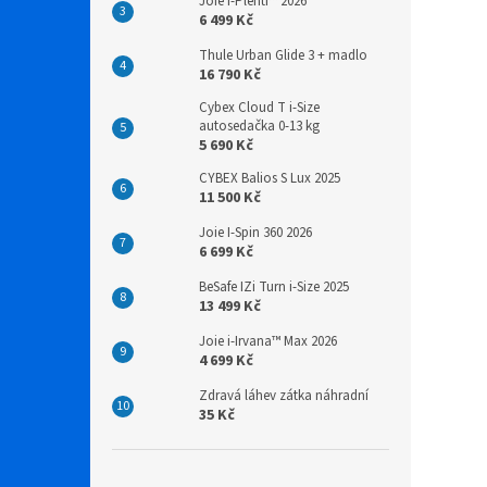
Joie I-Plenti™ 2026
6 499 Kč
Thule Urban Glide 3 + madlo
16 790 Kč
Cybex Cloud T i-Size
autosedačka 0-13 kg
5 690 Kč
CYBEX Balios S Lux 2025
11 500 Kč
Joie I-Spin 360 2026
6 699 Kč
BeSafe IZi Turn i-Size 2025
13 499 Kč
Joie i-Irvana™ Max 2026
4 699 Kč
Zdravá láhev zátka náhradní
35 Kč