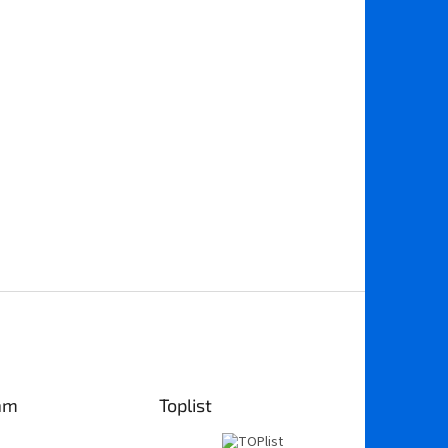
am
Toplist