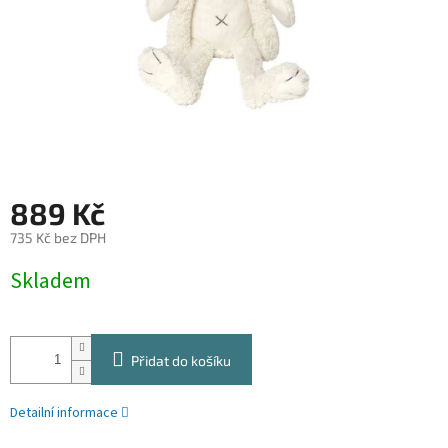
889 Kč
735 Kč bez DPH
Měrná
Skladem
cena:
Přidat do košíku
Detailní informace