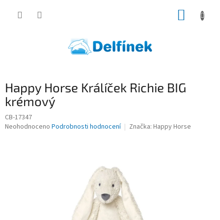
Přejít
NÁKUP
na
obsah
KOŠÍK
Happy Horse Králíček Richie BIG
krémový
CB-17347
Průměrné
Neohodnoceno
Podrobnosti hodnocení
Značka:
Happy Horse
hodnocení
produktu
je
0,0
z
5
hvězdiček.