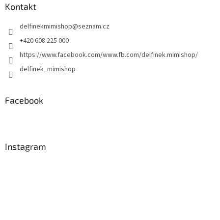
a
Kontakt
t
delfinekmimishop
@
seznam.cz
í
+420 608 225 000
https://www.facebook.com/www.fb.com/delfinek.mimishop/
delfinek_mimishop
Facebook
Instagram