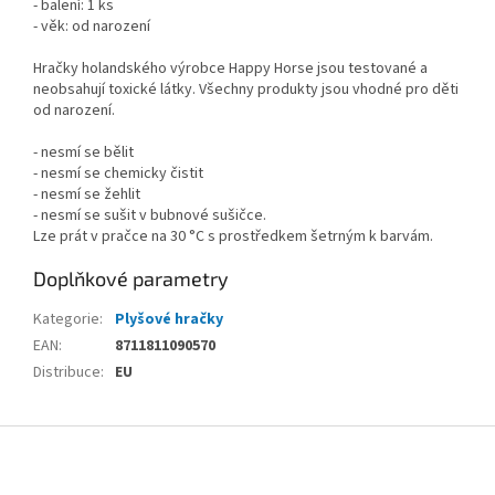
- balení: 1 ks
- věk: od narození
Hračky holandského výrobce Happy Horse jsou testované a
neobsahují toxické látky. Všechny produkty jsou vhodné pro děti
od narození.
- nesmí se bělit
- nesmí se chemicky čistit
- nesmí se žehlit
- nesmí se sušit v bubnové sušičce.
Lze prát v pračce na 30 °C s prostředkem šetrným k barvám.
Doplňkové parametry
Kategorie
:
Plyšové hračky
EAN
:
8711811090570
Distribuce
:
EU
Z
á
p