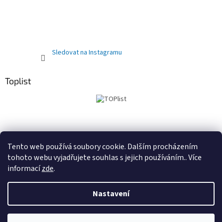
Sledovat na Instagramu
Toplist
Obchodní podmínky
PRODEJNA
Registrační sleva 10%
Tento web používá soubory cookie. Dalším procházením
tohoto webu vyjadřujete souhlas s jejich používáním.. Více
informací
zde
.
Vytvořil Shoptet
Nastavení
Copyright 2026
Kočárky autosedačky Delfínek Olomouc
.