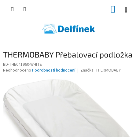
Přejít
NÁKUP
na
obsah
KOŠÍK
THERMOBABY Přebalovací podložka
BD-THE041960-WHITE
Průměrné
Neohodnoceno
Podrobnosti hodnocení
Značka:
THERMOBABY
hodnocení
produktu
je
0,0
z
5
hvězdiček.