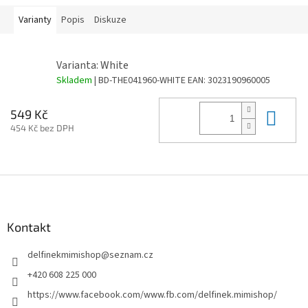
Varianty
Popis
Diskuze
Varianta: White
Skladem
| BD-THE041960-WHITE
EAN:
3023190960005
Do 
549 Kč
454 Kč bez DPH
Z
á
p
a
Kontakt
t
delfinekmimishop
@
seznam.cz
í
+420 608 225 000
https://www.facebook.com/www.fb.com/delfinek.mimishop/