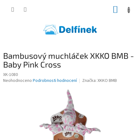
Přejít
NÁKUP
na
obsah
KOŠÍK
Bambusový muchláček XKKO BMB -
Baby Pink Cross
XK-1080
Průměrné
Neohodnoceno
Podrobnosti hodnocení
Značka:
XKKO BMB
hodnocení
produktu
je
0,0
z
5
hvězdiček.