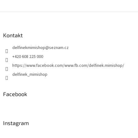
Z
á
p
a
Kontakt
t
delfinekmimishop
@
seznam.cz
í
+420 608 225 000
https://www.facebook.com/www.fb.com/delfinek.mimishop/
delfinek_mimishop
Facebook
Instagram