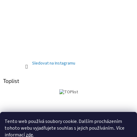
Sledovat na Instagramu
Toplist
Obchodní podmínky
PRODEJNA
Registrační sleva 10%
Tento web používá soubory cookie. Dalším procházením
tohoto webu vyjadřujete souhlas s jejich používáním.. Více
informací
zde
.