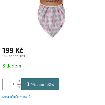
199 Kč
164 Kč bez DPH
Měrná
Skladem
cena:
Přidat do košíku
Detailní informace