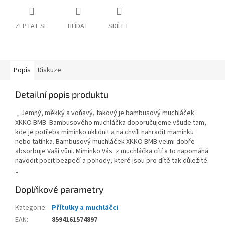
ZEPTAT SE
HLÍDAT
SDÍLET
Popis
Diskuze
Detailní popis produktu
„ Jemný, měkký a voňavý, takový je bambusový muchláček
XKKO BMB. Bambusového muchláčka doporučujeme všude tam,
kde je potřeba miminko uklidnit a na chvíli nahradit maminku
nebo tatínka. Bambusový muchláček XKKO BMB velmi dobře
absorbuje Vaši vůni. Miminko Vás z muchláčka cítí a to napomáhá
navodit pocit bezpečí a pohody, které jsou pro dítě tak důležité.
„
Doplňkové parametry
Kategorie
:
Přítulky a muchláčci
EAN
:
8594161574897