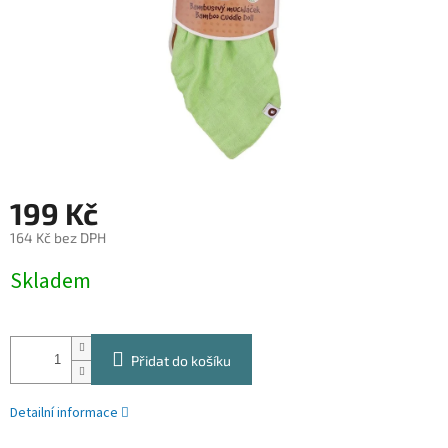
199 Kč
164 Kč bez DPH
Měrná
Skladem
cena:
Přidat do košíku
Detailní informace