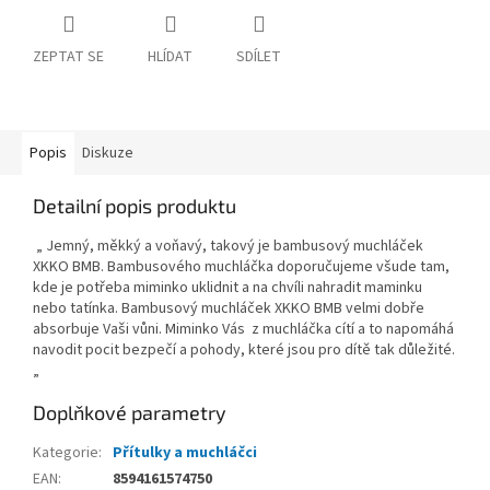
ZEPTAT SE
HLÍDAT
SDÍLET
Popis
Diskuze
Detailní popis produktu
„ Jemný, měkký a voňavý, takový je bambusový muchláček
XKKO BMB. Bambusového muchláčka doporučujeme všude tam,
kde je potřeba miminko uklidnit a na chvíli nahradit maminku
nebo tatínka. Bambusový muchláček XKKO BMB velmi dobře
absorbuje Vaši vůni. Miminko Vás z muchláčka cítí a to napomáhá
navodit pocit bezpečí a pohody, které jsou pro dítě tak důležité.
„
Doplňkové parametry
Kategorie
:
Přítulky a muchláčci
EAN
:
8594161574750