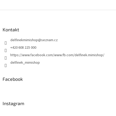
Z
á
p
a
Kontakt
t
delfinekmimishop
@
seznam.cz
í
+420 608 225 000
https://www.facebook.com/www.fb.com/delfinek.mimishop/
delfinek_mimishop
Facebook
Instagram