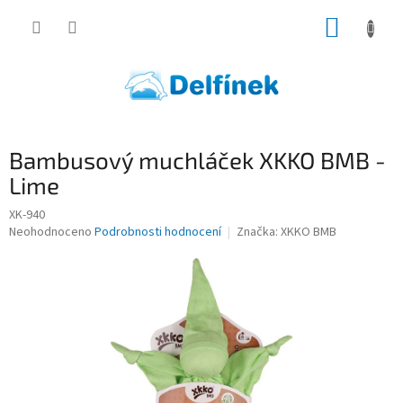
Přejít
NÁKUP
na
obsah
KOŠÍK
Bambusový muchláček XKKO BMB -
Lime
XK-940
Průměrné
Neohodnoceno
Podrobnosti hodnocení
Značka:
XKKO BMB
hodnocení
produktu
je
0,0
z
5
hvězdiček.