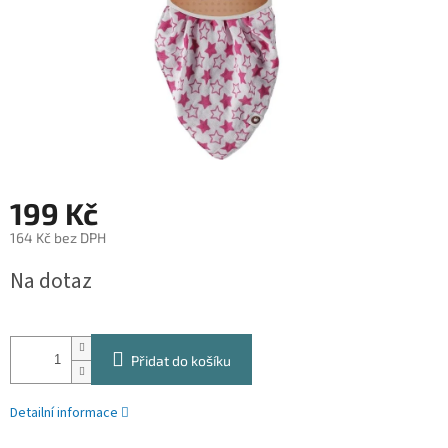
199 Kč
164 Kč bez DPH
Měrná
Na dotaz
cena:
Přidat do košíku
Detailní informace