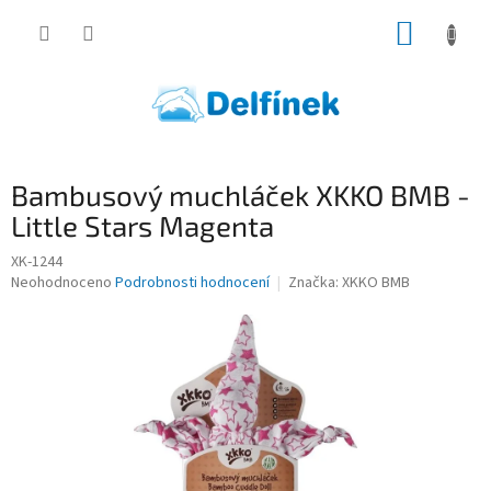
Přejít
NÁKUP
na
obsah
KOŠÍK
Bambusový muchláček XKKO BMB -
Little Stars Magenta
XK-1244
Průměrné
Neohodnoceno
Podrobnosti hodnocení
Značka:
XKKO BMB
hodnocení
produktu
je
0,0
z
5
hvězdiček.