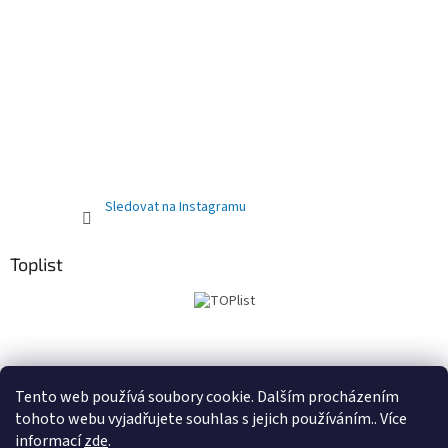
Sledovat na Instagramu
Toplist
Obchodní podmínky
PRODEJNA
Registrační sleva 10%
Tento web používá soubory cookie. Dalším procházením
tohoto webu vyjadřujete souhlas s jejich používáním.. Více
informací
zde
.