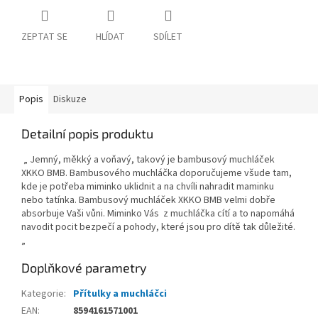
ZEPTAT SE
HLÍDAT
SDÍLET
Popis
Diskuze
Detailní popis produktu
„ Jemný, měkký a voňavý, takový je bambusový muchláček
XKKO BMB. Bambusového muchláčka doporučujeme všude tam,
kde je potřeba miminko uklidnit a na chvíli nahradit maminku
nebo tatínka. Bambusový muchláček XKKO BMB velmi dobře
absorbuje Vaši vůni. Miminko Vás z muchláčka cítí a to napomáhá
navodit pocit bezpečí a pohody, které jsou pro dítě tak důležité.
„
Doplňkové parametry
Kategorie
:
Přítulky a muchláčci
EAN
:
8594161571001