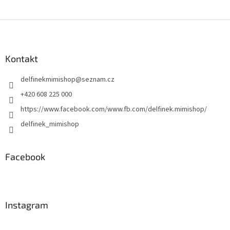
Z
á
p
a
Kontakt
t
delfinekmimishop
@
seznam.cz
í
+420 608 225 000
https://www.facebook.com/www.fb.com/delfinek.mimishop/
delfinek_mimishop
Facebook
Instagram