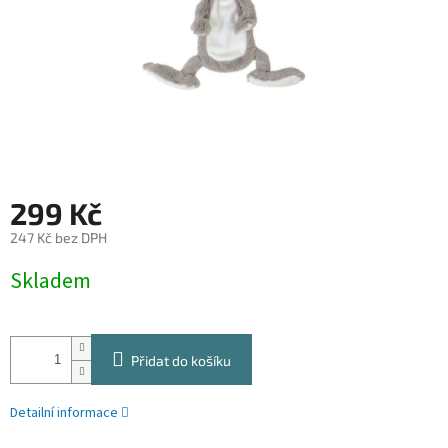
299 Kč
247 Kč bez DPH
Měrná
Skladem
cena:
Přidat do košíku
Detailní informace