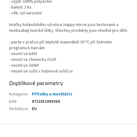
- výplň: 100% polyester
- balení: 1 ks
- věk: od narození
Hračky holandského výrobce Happy Horse jsou testované a
neobsahují toxické látky. Všechny produkty jsou vhodné pro děti.
- perte v pračce při teplotě maximálně 30 °C při šetrném
programu k barvám
- nesmí se bělit
- nesmí se chemicky čistit
- nesmí se žehlit
- nesmí se sušit v bubnové sušičce.
Doplňkové parametry
Kategorie
:
Přítulky a muchláčci
EAN
:
8711811093564
Distribuce
:
EU
Z
á