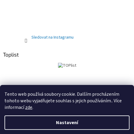
Sledovat na Instagramu
Toplist
Obchodní podmínky
PRODEJNA
Registrační sleva 10%
Tento web používá soubory cookie. Dalším procházením
tohoto webu vyjadřujete souhlas s jejich používáním.. Více
informací
zde
.
Vytvořil Shoptet
Nastavení