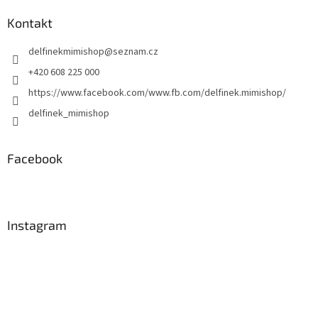
p
a
Kontakt
t
delfinekmimishop
@
seznam.cz
í
+420 608 225 000
https://www.facebook.com/www.fb.com/delfinek.mimishop/
delfinek_mimishop
Facebook
Instagram