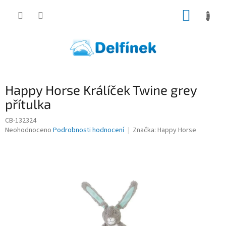
Přejít
NÁKUP
na
obsah
KOŠÍK
Happy Horse Králíček Twine grey
přítulka
CB-132324
Průměrné
Neohodnoceno
Podrobnosti hodnocení
Značka:
Happy Horse
hodnocení
produktu
je
0,0
z
5
hvězdiček.