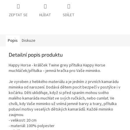
ZEPTAT SE
HLÍDAT
SDÍLET
Popis
Diskuze
Detailní popis produktu
Happy Horse - králíček Twine grey přítulka Happy Horse
muchláček/přítulka – jemná hračka pro Vaše miminko.
Je vyroben z hebkého materiálu a je jedním z prvních kamarádu
miminka od narození. Dodává dětem pocit bezpečí v postýlce i v
kočárku. Děti uklidňuje, když si před spaním mohou svého
malého kamaráda muchlat ve svých ručkách, nebo cumlat. Ve
chvíli, kdy Vaše miminko už vnímá jemné barvy a tvary, přítulka
pobaví motivy veselých dětských kamarádů. Každé miminko
zaujmou.
- velikost: 20 cm
- materiál: 100% polyester