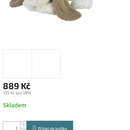
889 Kč
735 Kč bez DPH
Měrná
Skladem
cena:
Přidat do košíku