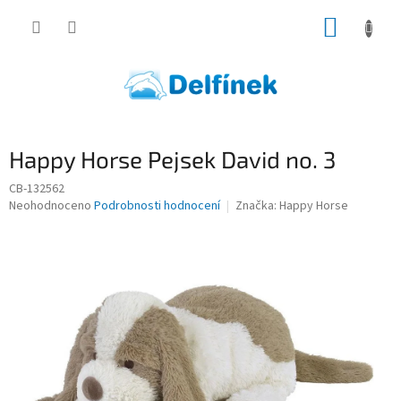
Přejít
NÁKUP
na
obsah
KOŠÍK
Happy Horse Pejsek David no. 3
CB-132562
Průměrné
Neohodnoceno
Podrobnosti hodnocení
Značka:
Happy Horse
hodnocení
produktu
je
0,0
z
5
hvězdiček.