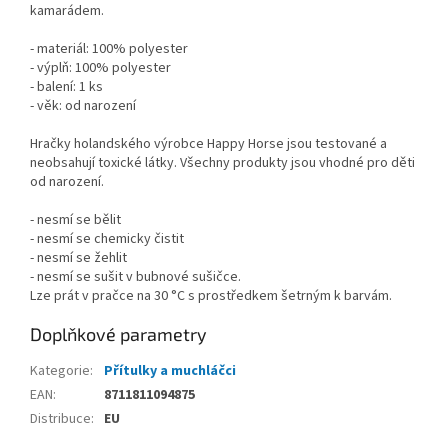
kamarádem.
- materiál: 100% polyester
- výplň: 100% polyester
- balení: 1 ks
- věk: od narození
Hračky holandského výrobce Happy Horse jsou testované a
neobsahují toxické látky. Všechny produkty jsou vhodné pro děti
od narození.
- nesmí se bělit
- nesmí se chemicky čistit
- nesmí se žehlit
- nesmí se sušit v bubnové sušičce.
Lze prát v pračce na 30 °C s prostředkem šetrným k barvám.
Doplňkové parametry
Kategorie
:
Přítulky a muchláčci
EAN
:
8711811094875
Distribuce
:
EU