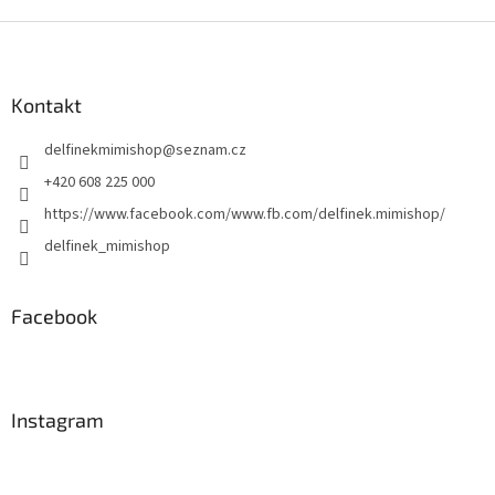
Z
á
p
a
Kontakt
t
delfinekmimishop
@
seznam.cz
í
+420 608 225 000
https://www.facebook.com/www.fb.com/delfinek.mimishop/
delfinek_mimishop
Facebook
Instagram